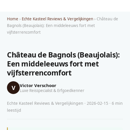
Home
›
Echte Kasteel Reviews & Vergelijkingen
› Château de
Bagnols (Beaujolais): Een middeleeuws fort met
vijfsterrencomfort
Château de Bagnols (Beaujolais):
Een middeleeuws fort met
vijfsterrencomfort
Victor Verschoor
V
Luxe Reisspecialist & Erfgoedkenner
Echte Kasteel Reviews & Vergelijkingen · 2026-02-15 · 6 min
leestijd