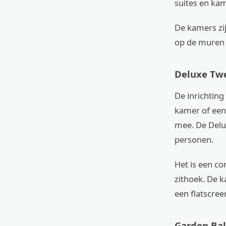
suites en kam
De kamers zi
op de muren 
Deluxe Tw
De inrichting
kamer of een 
mee. De Delu
personen.
Het is een c
zithoek. De k
een flatscreen
Garden Bal