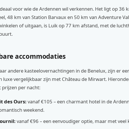
 ideaal voor wie de Ardennen wil verkennen. Het ligt op 36 
eel, 48 km van Station Barvaux en 50 km van Adventure Val
winkelen of uitgaan, is Luik op 77 km afstand, met de lucht
 buurt.
kbare accommodaties
naar andere kasteelovernachtingen in de Benelux, zijn er ee
 en luxe vergelijkbaar zijn met Château de Mirwart. Hieronde
 prijzen per nacht:
it des Ours:
vanaf €105 – een charmant hotel in de Ardenn
romantisch weekend.
ournil:
vanaf €96 – een eenvoudiger optie, maar met veel k