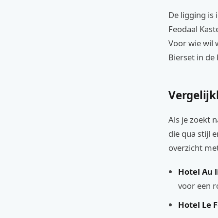
De ligging is
Feodaal Kast
Voor wie wil 
Bierset in de
Vergelij
Als je zoekt 
die qua stijl
overzicht met
Hotel Au l
voor een 
Hotel Le F