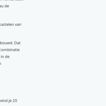
au de
kastelen van
ebouwd. Dat
e combinatie
 in de
n
vind je 20