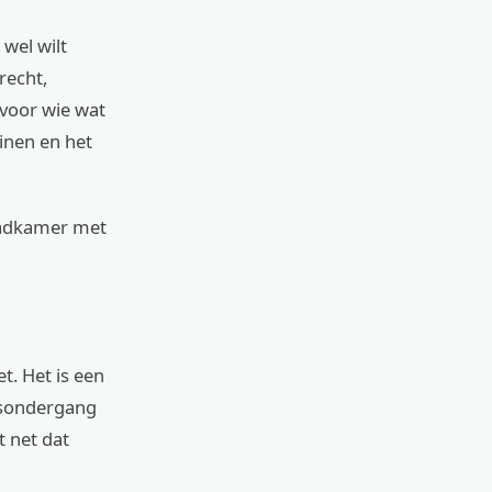
 wel wilt
recht,
 voor wie wat
inen en het
 badkamer met
t. Het is een
onsondergang
t net dat