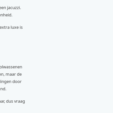
en jacuzzi.
enheid.
xtra luxe is
 volwassenen
ten, maar de
lingen door
and.
ar, dus vraag