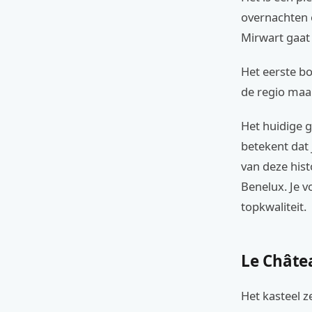
overnachten 
Mirwart gaat 
Het eerste b
de regio maa
Het huidige 
betekent dat 
van deze his
Benelux. Je v
topkwaliteit.
Le Châte
Het kasteel z