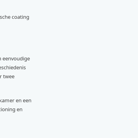
ische coating
een eenvoudige
geschiedenis
r twee
dkamer en een
tioning en