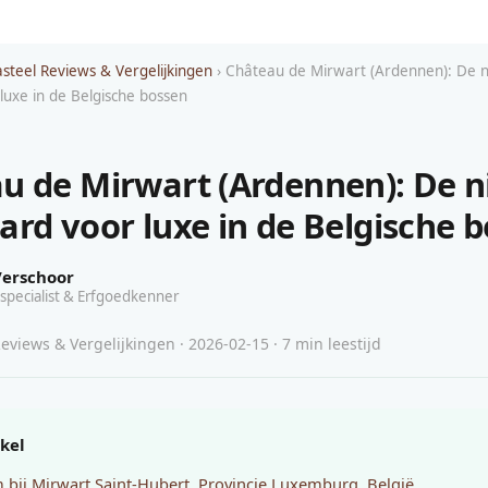
asteel Reviews & Vergelijkingen
› Château de Mirwart (Ardennen): De 
luxe in de Belgische bossen
u de Mirwart (Ardennen): De 
ard voor luxe in de Belgische 
Verschoor
specialist & Erfgoedkenner
eviews & Vergelijkingen · 2026-02-15 · 7 min leestijd
ikel
bij Mirwart Saint-Hubert, Provincie Luxemburg, België