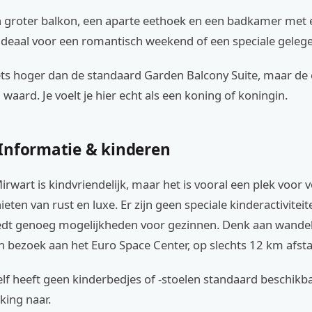
 groter balkon, een aparte eethoek en een badkamer met e
 ideaal voor een romantisch weekend of een speciale geleg
 iets hoger dan de standaard Garden Balcony Suite, maar de e
waard. Je voelt je hier echt als een koning of koningin.
Informatie & kinderen
rwart is kindvriendelijk, maar het is vooral een plek voor
nieten van rust en luxe. Er zijn geen speciale kinderactivitei
dt genoeg mogelijkheden voor gezinnen. Denk aan wande
n bezoek aan het Euro Space Center, op slechts 12 km afst
elf heeft geen kinderbedjes of -stoelen standaard beschikba
eking naar.