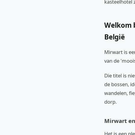
kasteelhotel 
Welkom b
België
Mirwart is ee
van de 'moois
Die titel is 
de bossen, id
wandelen, fie
dorp.
Mirwart en
Het is een pl