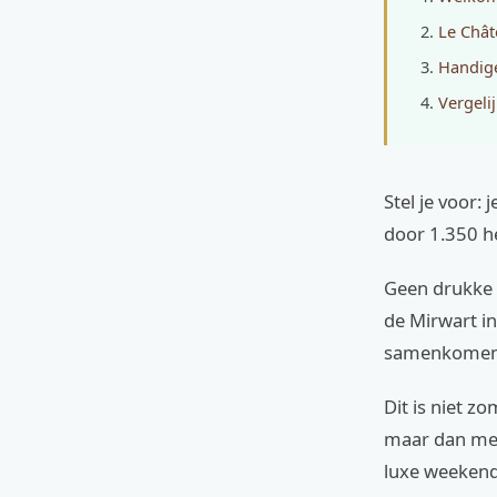
Le Chât
Handige
Vergeli
Stel je voor:
door 1.350 he
Geen drukke s
de Mirwart in
samenkomen
Dit is niet z
maar dan met
luxe weekend