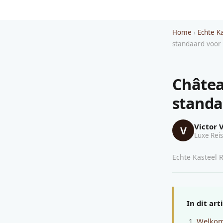
Home
›
Echte K
standaard voor 
Châtea
standa
Victor 
V
Luxe Reis
Echte Kasteel R
In dit art
Welkom 