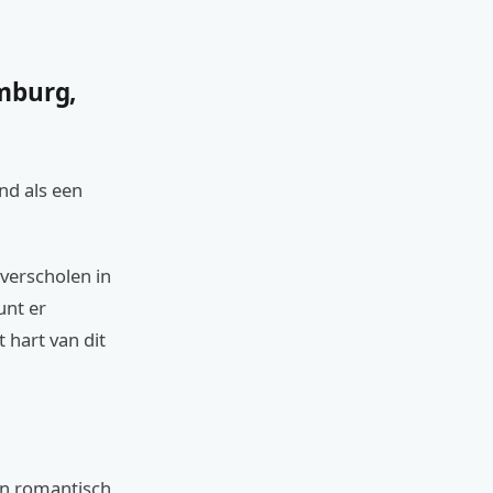
mburg,
end als een
 verscholen in
unt er
t hart van dit
en romantisch