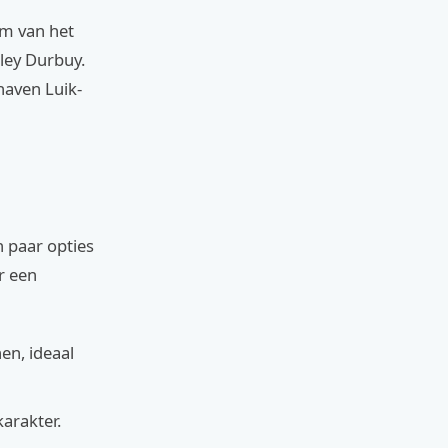
km van het
ley Durbuy.
haven Luik-
n paar opties
r een
en, ideaal
arakter.