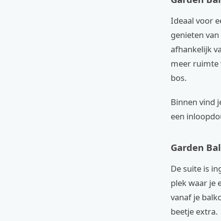
Ideaal voor ee
genieten van 
afhankelijk v
meer ruimte w
bos.
Binnen vind 
een inloopdo
Garden Bal
De suite is i
plek waar je 
vanaf je balk
beetje extra.