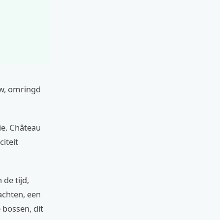
uw, omringd
ie. Château
iteit
 de tijd,
achten, een
 bossen, dit