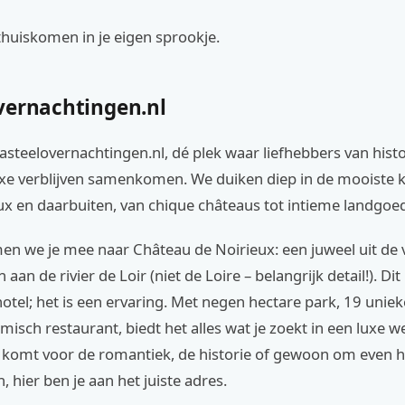
 thuiskomen in je eigen sprookje.
vernachtingen.nl
steelovernachtingen.nl, dé plek waar liefhebbers van hist
xe verblijven samenkomen. We duiken diep in de mooiste k
ux en daarbuiten, van chique châteaus tot intieme landgoe
n we je mee naar Château de Noirieux: een juweel uit de v
aan de rivier de Loir (niet de Loire – belangrijk detail!). Dit 
tel; het is een ervaring. Met negen hectare park, 19 unie
isch restaurant, biedt het alles wat je zoekt in een luxe 
u komt voor de romantiek, de historie of gewoon om even h
, hier ben je aan het juiste adres.