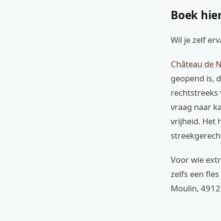
Boek hier
Wil je zelf e
Château de No
geopend is, d
rechtstreeks 
vraag naar ka
vrijheid. Het
streekgerecht
Voor wie extr
zelfs een fle
Moulin, 49125