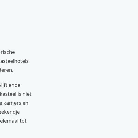
orische
asteelhotels
deren.
ijftiende
kasteel is niet
ke kamers en
weekendje
elemaal tot