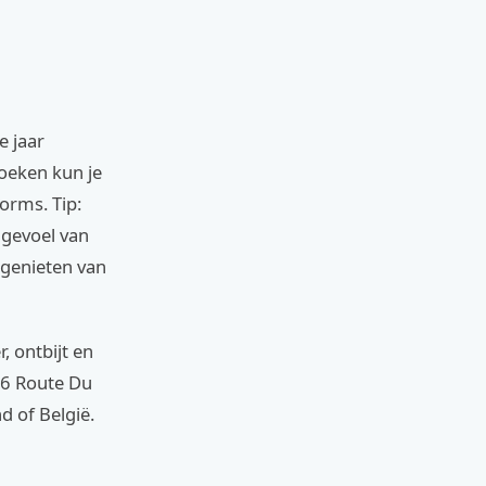
e jaar
Boeken kun je
orms. Tip:
 gevoel van
 genieten van
, ontbijt en
 26 Route Du
d of België.