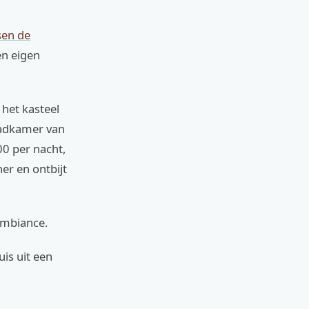
sen de
en eigen
 het kasteel
badkamer van
00 per nacht,
er en ontbijt
 ambiance.
uis uit een