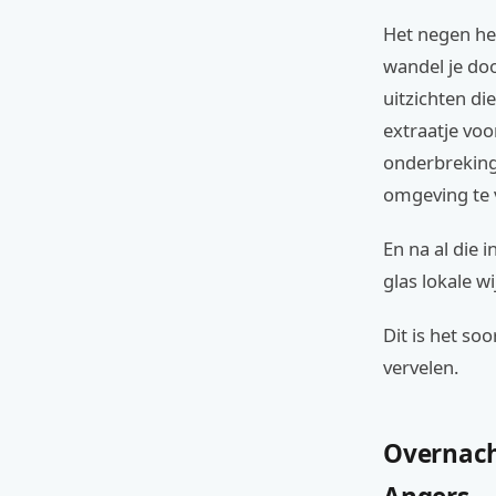
Het negen he
wandel je doo
uitzichten die
extraatje voo
onderbreking 
omgeving te 
En na al die 
glas lokale wi
Dit is het so
vervelen.
Overnach