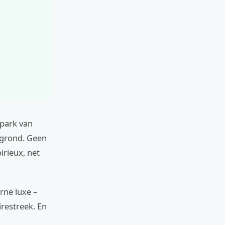
 park van
rgrond. Geen
irieux, net
rne luxe –
restreek. En