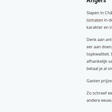
Angers
Slapen in Châ
tomaten
in d
karakter en i
Denk aan anti
eer aan doen
topkwaliteit.
afhankelijk v
betaal je al 
Gasten prijze
Zo schreef een
andere eeuw.