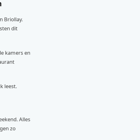
n
 Briollay.
sten dit
ele kamers en
aurant
k leest.
eekend. Alles
ngen zo