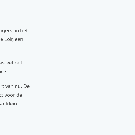
gers, in het
e Loir, een
steel zelf
nce.
rt van nu. De
ct voor de
ar klein