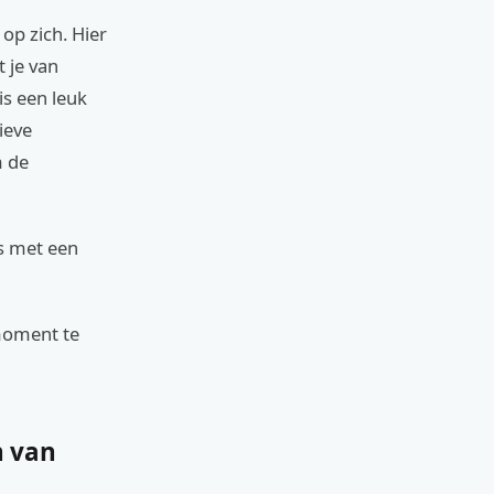
op zich. Hier
 je van
 is een leuk
ieve
m de
as met een
 moment te
n van