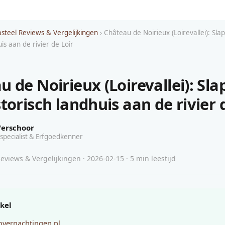
asteel Reviews & Vergelijkingen
› Château de Noirieux (Loirevallei): Sla
uis aan de rivier de Loir
 de Noirieux (Loirevallei): Sla
torisch landhuis aan de rivier 
Verschoor
specialist & Erfgoedkenner
eviews & Vergelijkingen · 2026-02-15 · 5 min leestijd
ikel
overnachtingen.nl