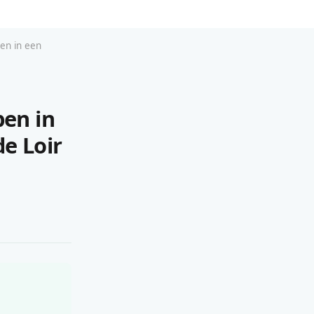
pen in een
pen in
de Loir