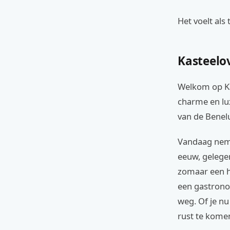
Het voelt als
Kasteelo
Welkom op Ka
charme en lu
van de Benel
Vandaag neme
eeuw, gelegen 
zomaar een ho
een gastronom
weg. Of je n
rust te komen