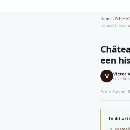
Home
›
Echte K
historisch landh
Château
een his
Victor 
V
Luxe Reis
Echte Kasteel R
In dit art
Kasteel