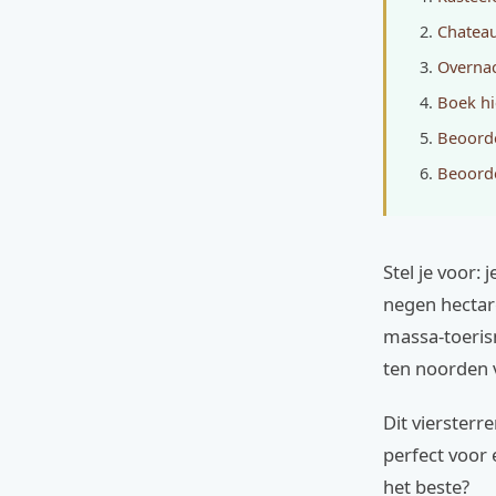
Chateau
Overnac
Boek hi
Beoorde
Beoorde
Stel je voor:
negen hectar
massa-toerism
ten noorden va
Dit vierster
perfect voor 
het beste?