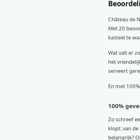
Beoordel
Château de No
Met 20 beoor
kasteel te wa
Wat valt er z
het vriendeli
serveert gere
En met 100% g
100% gever
Zo schreef ee
klopt: van de
belangrijk? O