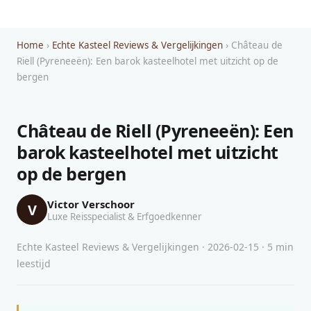
Home
›
Echte Kasteel Reviews & Vergelijkingen
› Château de
Riell (Pyreneeën): Een barok kasteelhotel met uitzicht op de
bergen
Château de Riell (Pyreneeën): Een
barok kasteelhotel met uitzicht
op de bergen
Victor Verschoor
V
Luxe Reisspecialist & Erfgoedkenner
Echte Kasteel Reviews & Vergelijkingen · 2026-02-15 · 5 min
leestijd