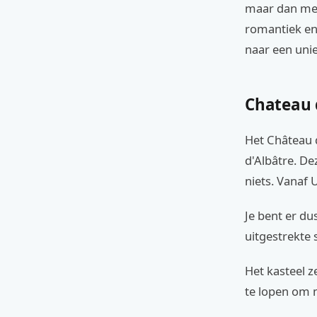
maar dan met 
romantiek en
naar een uniek
Chateau 
Het Château d
d'Albâtre. De
niets. Vanaf 
Je bent er du
uitgestrekte 
Het kasteel ze
te lopen om m