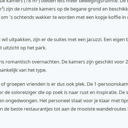
ue kamers (18 m²) bieden iets meer bewegingsruimte. De 
²) zijn de ruimste kamers op de begane grond en beschik
l om 's ochtends wakker te worden met een kopje koffie in
 wil uitpakken, zijn er de suites met een jacuzzi. Een eige
 uitzicht op het park.
ns romantisch overnachten. De kamers zijn geschikt voor 2
ankelijk van het type.
s of groepen vrienden is er dus ook plek. De 1-persoonskam
or de soloreiziger die op zoek is naar rust en inspiratie. De s
en ongedwongen. Het personeel staat voor je klaar met tip
n de beste restaurantjes tot aan de mooiste wandelroutes 