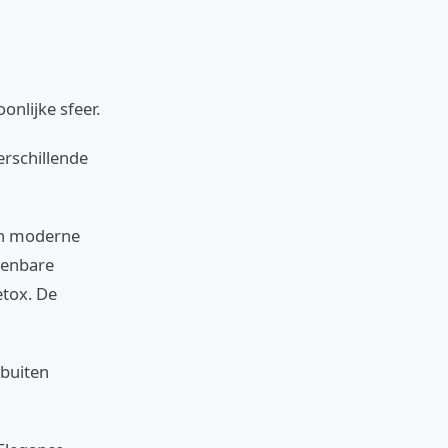
onlijke sfeer.
erschillende
van moderne
penbare
detox. De
 buiten