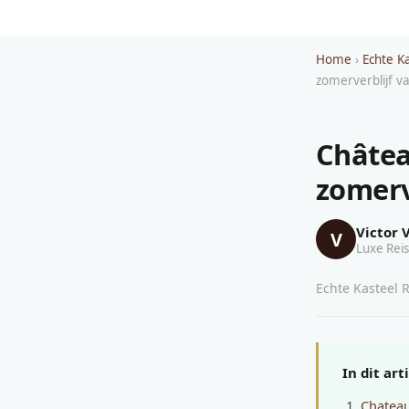
Home
›
Echte K
zomerverblijf va
Châtea
zomerv
Victor 
V
Luxe Reis
Echte Kasteel R
In dit art
Chateau