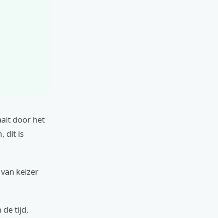
aait door het
 dit is
 van keizer
 de tijd,