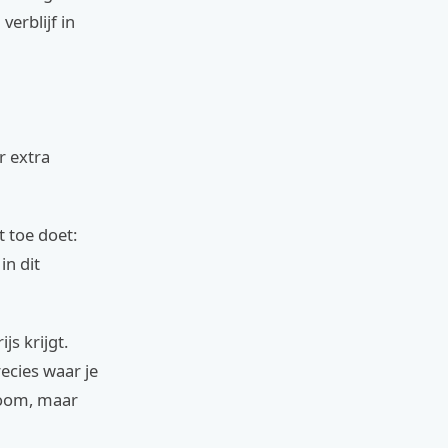
erblijf in
r extra
t toe doet:
in dit
js krijgt.
ecies waar je
droom, maar