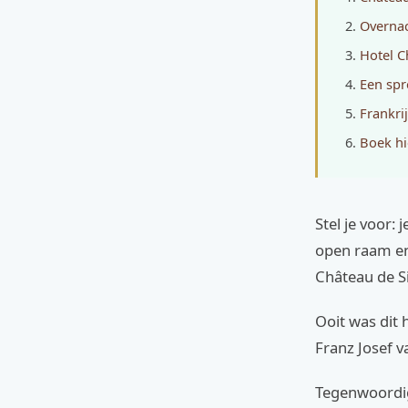
Overnac
Hotel C
Een spr
Frankri
Boek hi
Stel je voor:
open raam en 
Château de S
Ooit was dit 
Franz Josef v
Tegenwoordig k