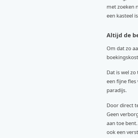
met zoeken na
een kasteel i
Altijd de b
Om dat zo aan
boekingskosten
Dat is wel zo
een fijne fles
paradijs.
Door direct t
Geen verborge
aan toe bent.
ook een vers