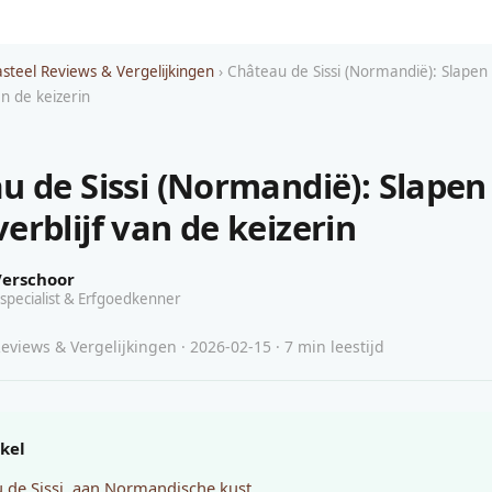
asteel Reviews & Vergelijkingen
› Château de Sissi (Normandië): Slapen 
n de keizerin
u de Sissi (Normandië): Slapen 
erblijf van de keizerin
Verschoor
specialist & Erfgoedkenner
eviews & Vergelijkingen · 2026-02-15 · 7 min leestijd
ikel
 de Sissi, aan Normandische kust