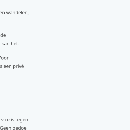
ren wandelen,
 de
 kan het.
 Voor
s een privé
vice is tegen
. Geen gedoe