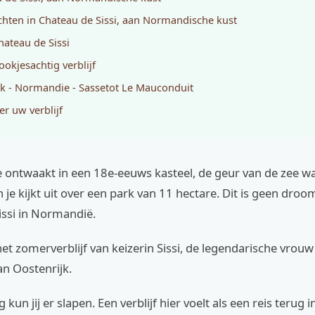
hten in Chateau de Sissi, aan Normandische kust
hateau de Sissi
ookjesachtig verblijf
jk - Normandie - Sassetot Le Mauconduit
er uw verblijf
 je ontwaakt in een 18e-eeuws kasteel, de geur van de zee w
je kijkt uit over een park van 11 hectare. Dit is geen droom,
issi in Normandië.
het zomerverblijf van keizerin Sissi, de legendarische vrouw
an Oostenrijk.
un jij er slapen. Een verblijf hier voelt als een reis terug in