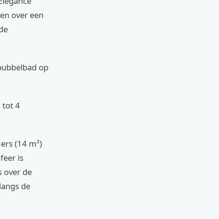
Elegance
ken over een
 de
n bubbelbad op
 tot 4
ers (14 m²)
feer is
s over de
langs de