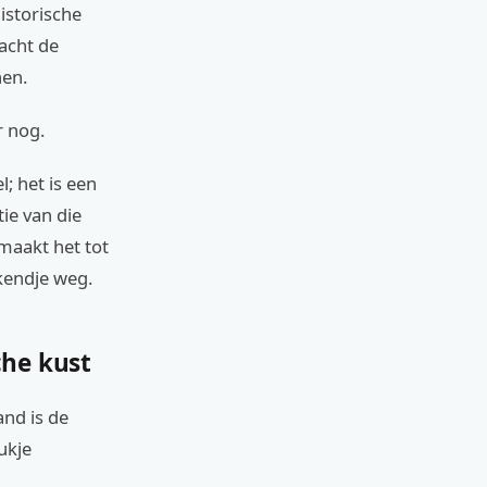
istorische
racht de
nen.
r nog.
l; het is een
ie van die
maakt het tot
kendje weg.
che kust
and is de
ukje