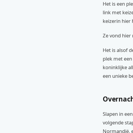
Het is een pl
link met keiz
keizerin hier
Ze vond hier 
Het is alsof d
plek met een 
koninklijke 
een unieke b
Overnach
Slapen in een
volgende stap
Normandië, ex