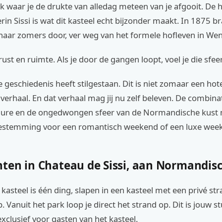
ek waar je de drukte van alledag meteen van je afgooit. De h
erin Sissi is wat dit kasteel echt bijzonder maakt. In 1875 b
 haar zomers door, ver weg van het formele hofleven in We
rust en ruimte. Als je door de gangen loopt, voel je die sfee
e geschiedenis heeft stilgestaan. Dit is niet zomaar een hote
verhaal. En dat verhaal mag jij nu zelf beleven. De combinat
allure en de ongedwongen sfeer van de Normandische kust 
estemming voor een romantisch weekend of een luxe wee
ten in Chateau de Sissi, aan Normandis
 kasteel is één ding, slapen in een kasteel met een privé str
. Vanuit het park loop je direct het strand op. Dit is jouw st
clusief voor gasten van het kasteel.