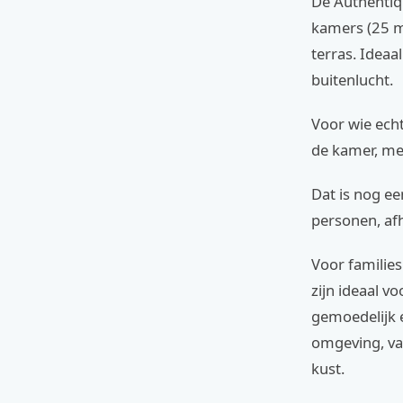
De Authentiq
kamers (25 m
terras. Ideaa
buitenlucht.
Voor wie echt
de kamer, met
Dat is nog ee
personen, afh
Voor familie
zijn ideaal vo
gemoedelijk 
omgeving, va
kust.