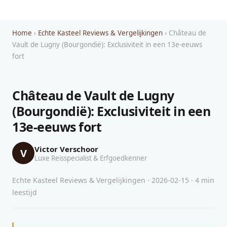
Home
›
Echte Kasteel Reviews & Vergelijkingen
› Château de
Vault de Lugny (Bourgondië): Exclusiviteit in een 13e-eeuws
fort
Château de Vault de Lugny
(Bourgondië): Exclusiviteit in een
13e-eeuws fort
Victor Verschoor
V
Luxe Reisspecialist & Erfgoedkenner
Echte Kasteel Reviews & Vergelijkingen · 2026-02-15 · 4 min
leestijd