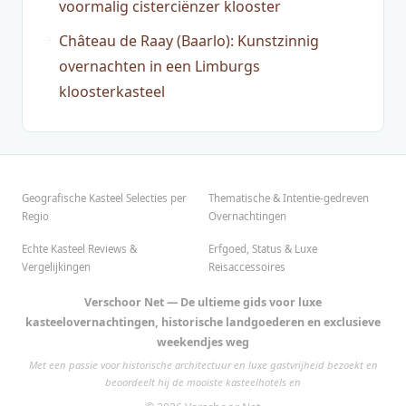
voormalig cisterciënzer klooster
Château de Raay (Baarlo): Kunstzinnig
overnachten in een Limburgs
kloosterkasteel
Geografische Kasteel Selecties per
Thematische & Intentie-gedreven
Regio
Overnachtingen
Echte Kasteel Reviews &
Erfgoed, Status & Luxe
Vergelijkingen
Reisaccessoires
Verschoor Net — De ultieme gids voor luxe
kasteelovernachtingen, historische landgoederen en exclusieve
weekendjes weg
Met een passie voor historische architectuur en luxe gastvrijheid bezoekt en
beoordeelt hij de mooiste kasteelhotels en