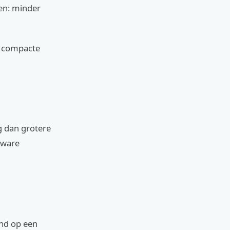
en: minder
te compacte
g dan grotere
zware
end op een