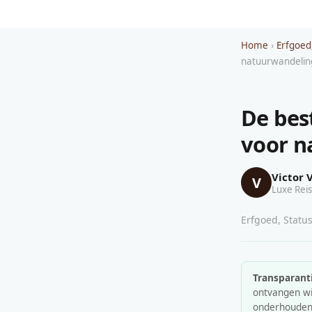
Home
›
Erfgoed
natuurwandelin
De bes
voor n
Victor 
V
Luxe Reis
Erfgoed, Status
Transparanti
ontvangen wij
onderhouden