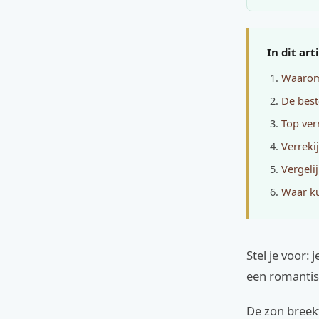
In dit art
Waarom 
De best
Top ver
Verrekij
Vergeli
Waar ku
Stel je voor:
een romanti
De zon breekt