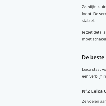
Zo blijft je u
loopt. De ver
stabiel.
Je ziet detai
moet schakele
De beste 
Leica staat v
een verblijf i
N°2 Leica 
Ze voelen aan