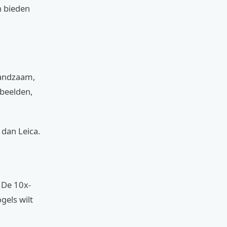
n bieden
handzaam,
 beelden,
 dan Leica.
 De 10x-
gels wilt