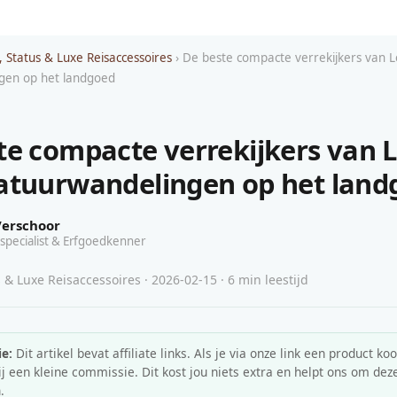
, Status & Luxe Reisaccessoires
› De beste compacte verrekijkers van L
gen op het landgoed
te compacte verrekijkers van L
atuurwandelingen op het land
Verschoor
specialist & Erfgoedkenner
 & Luxe Reisaccessoires · 2026-02-15 · 6 min leestijd
e:
Dit artikel bevat affiliate links. Als je via onze link een product koo
 een kleine commissie. Dit kost jou niets extra en helpt ons om deze
.