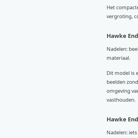
Het compacte 
vergroting, 
Hawke End
Nadelen: beel
materiaal.
Dit model is 
beelden zonde
omgeving van
vasthouden.
Hawke End
Nadelen: iet