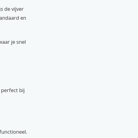
gs de vijver
standaard en
waar je snel
perfect bij
functioneel.