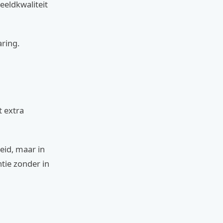
eeldkwaliteit
aring.
t extra
heid, maar in
tie zonder in