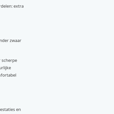
rdelen: extra
zonder zwaar
r scherpe
rlijke
mfortabel
estaties en