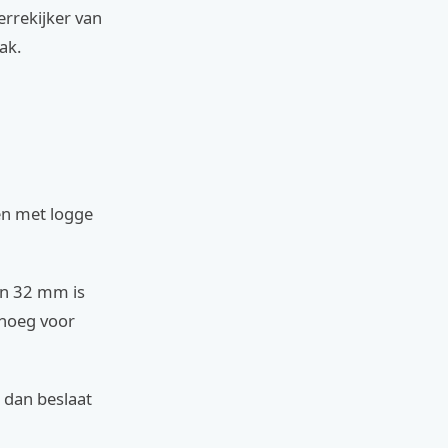
errekijker van
ak.
en met logge
van 32 mm is
enoeg voor
, dan beslaat