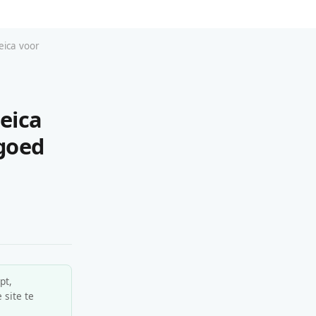
eica voor
eica
goed
pt,
 site te