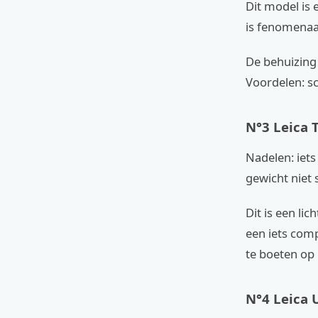
Dit model is 
is fenomenaal.
De behuizing 
Voordelen: s
N°3 Leica 
Nadelen: iet
gewicht niet 
Dit is een lic
een iets comp
te boeten op 
N°4 Leica 