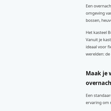
Een overnacht
omgeving van 
bossen, heuve
Het kasteel B
Vanuit je kas
ideaal voor f
werelden: de
Maak je 
overnach
Een standaard
ervaring om n