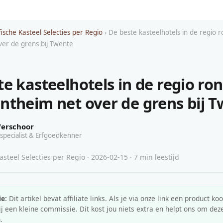
ische Kasteel Selecties per Regio
› De beste kasteelhotels in de regio
er de grens bij Twente
te kasteelhotels in de regio r
ntheim net over de grens bij 
Verschoor
specialist & Erfgoedkenner
steel Selecties per Regio · 2026-02-15 · 7 min leestijd
e:
Dit artikel bevat affiliate links. Als je via onze link een product koo
 een kleine commissie. Dit kost jou niets extra en helpt ons om deze
.