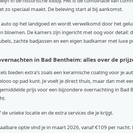
wijn in de historische lobby. Het is de combinatie van comf
t zo speciaal maakt. De beleving start al bij aankomst.
je auto op het landgoed en wordt verwelkomd door het gelui
n bloemen. De kamers zijn ingericht met oog voor detail: 
ubels, zachte badjassen en een eigen badkamer met luxe p
overnachten in Bad Bentheim: alles over de prij
s bieden extra’s zoals een keramische coating voor je aut
eloos op pad kunt. Je voelt je direct thuis, maar dan met ee
gemiddelde prijs voor een bijzondere overnachting in Bad 
ht.
ef de unieke locatie en de extra services die je krijgt.
albare optie vind je in maart 2026, vanaf €109 per nacht. D