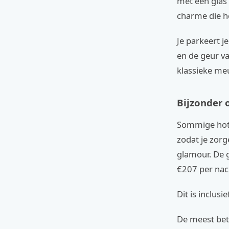
met een glas 
charme die he
Je parkeert 
en de geur va
klassieke me
Bijzonder 
Sommige hotel
zodat je zorg
glamour. De 
€207 per nac
Dit is inclusi
De meest beta