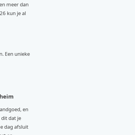
eden meer dan
26 kun je al
n. Een unieke
theim
 landgoed, en
dit dat je
e dag afsluit