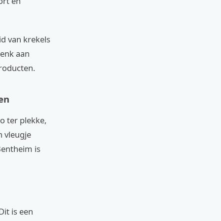
ort en
d van krekels
denk aan
roducten.
zen
o ter plekke,
n vleugje
Bentheim is
it is een