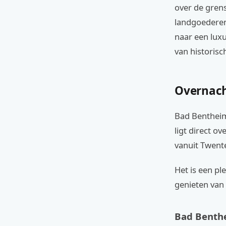
over de grens
landgoederen
naar een lux
van historisch
Overnach
Bad Bentheim 
ligt direct o
vanuit Twent
Het is een pl
genieten van
Bad Benth