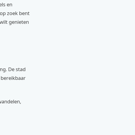
els en
 op zoek bent
ilt genieten
ng. De stad
k bereikbaar
 wandelen,