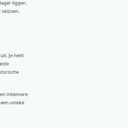
ager liggen.
 seizoen.
uit. Je hebt
eeste
storische
een intiemere
n een unieke