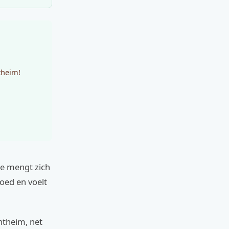
theim!
fie mengt zich
goed en voelt
ntheim, net