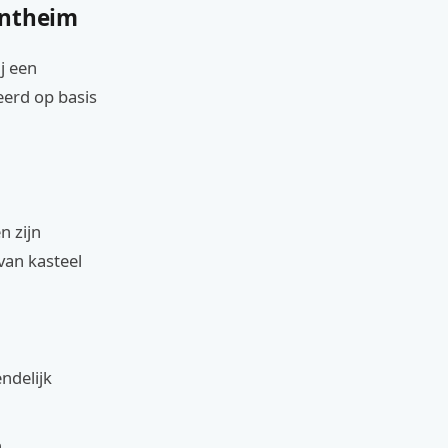
entheim
j een
eerd op basis
n zijn
van kasteel
ndelijk
n