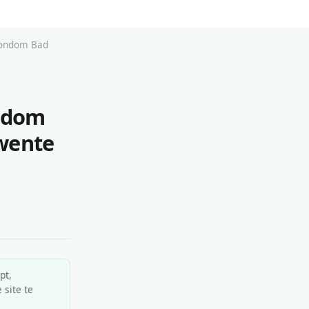
 rondom Bad
ondom
Twente
pt,
 site te