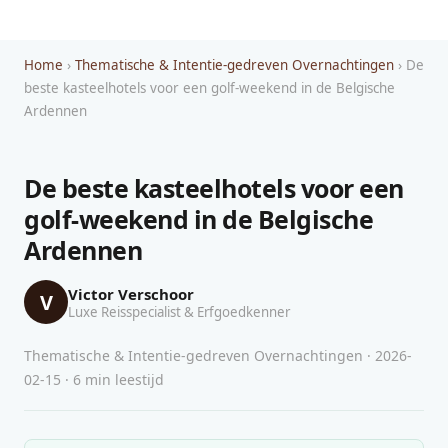
Home
›
Thematische & Intentie-gedreven Overnachtingen
› De
beste kasteelhotels voor een golf-weekend in de Belgische
Ardennen
De beste kasteelhotels voor een
golf-weekend in de Belgische
Ardennen
Victor Verschoor
V
Luxe Reisspecialist & Erfgoedkenner
Thematische & Intentie-gedreven Overnachtingen · 2026-
02-15 · 6 min leestijd