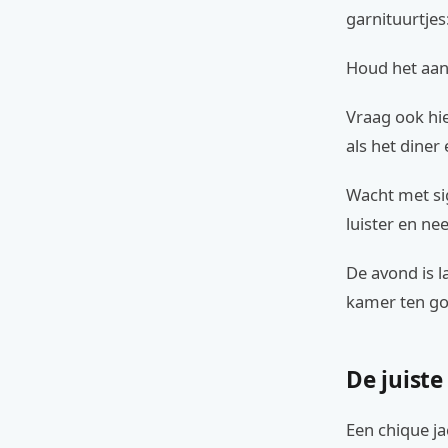
garnituurtjes
Houd het aanb
Vraag ook hie
als het diner
Wacht met sig
luister en ne
De avond is l
kamer ten g
De juiste
Een chique j