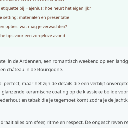
etiquette bij Hajenius: hoe heurt het eigenlijk?
te setting: materialen en presentatie
 en opties: wat mag je verwachten?
che tips voor een zorgeloze avond
otel in de Ardennen, een romantisch weekend op een landg
een château in de Bourgogne.
al perfect, maar het zijn de details die een verblijf onverget
 glanzende keramische coating op de klassieke bolide voor
cederhout en tabak die je tegemoet komt zodra je de jach
g draait alles om sfeer, ritme en respect. De ongeschreven r