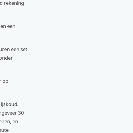
ud rekening
 en een
uren een set.
zonder
r op
 ijskoud.
ongeveer 30
enen, en
zoute