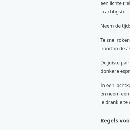
een lichte tr
krachtigste.
Neem de tijd;
Te snel roken
hoort in de a
De juiste pai
donkere espr
In een jachtka
en neem een s
je drankje t
Regels voo