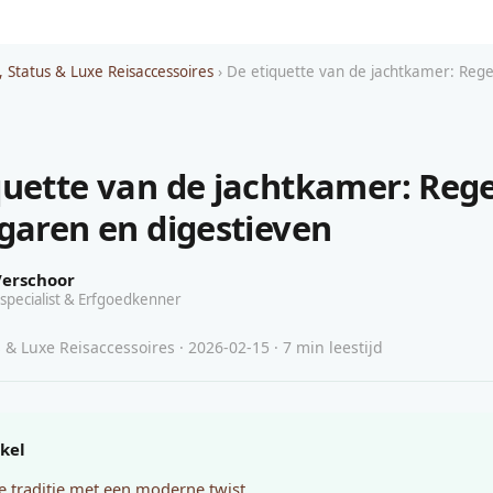
, Status & Luxe Reisaccessoires
› De etiquette van de jachtkamer: Rege
quette van de jachtkamer: Rege
igaren en digestieven
Verschoor
specialist & Erfgoedkenner
 & Luxe Reisaccessoires · 2026-02-15 · 7 min leestijd
ikel
ke traditie met een moderne twist