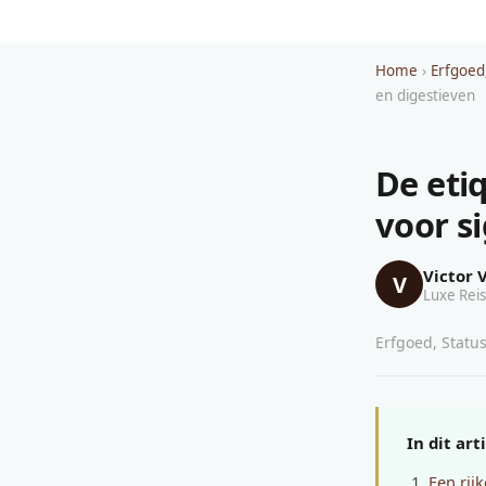
Home
›
Erfgoed
en digestieven
De eti
voor s
Victor 
V
Luxe Reis
Erfgoed, Status
In dit art
Een rij