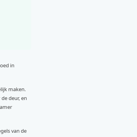
oed in
elijk maken.
 de deur, en
tkamer
egels van de