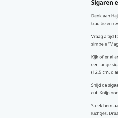
Sigaren e
Denk aan Haje
traditie en re
Vraag altijd 
simpele “Mag 
Kijk of er al
een lange sig
(12,5 cm, dia
Snijd de siga
cut. Knijp noo
Steek hem aan
luchtjes. Dra