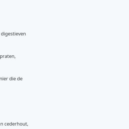
t digestieven
 praten,
nier die de
an cederhout,