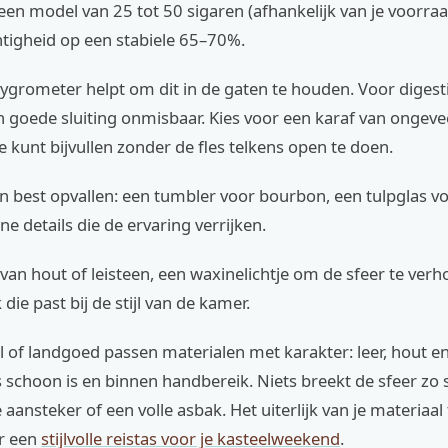
een model van 25 tot 50 sigaren (afhankelijk van je voorra
htigheid op een stabiele 65–70%.
hygrometer helpt om dit in de gaten te houden. Voor digest
 goede sluiting onmisbaar. Kies voor een karaf van ongeve
 je kunt bijvullen zonder de fles telkens open te doen.
 best opvallen: een tumbler voor bourbon, een tulpglas vo
ne details die de ervaring verrijken.
van hout of leisteen, een waxinelichtje om de sfeer te ver
die past bij de stijl van de kamer.
l of landgoed passen materialen met karakter: leer, hout e
s schoon is en binnen handbereik. Niets breekt de sfeer zo 
ansteker of een volle asbak. Het uiterlijk van je materiaal t
r een
stijlvolle reistas voor je kasteelweekend
.