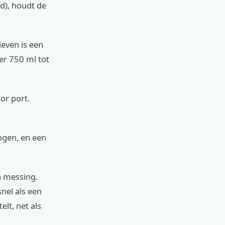
ad), houdt de
ieven is een
er 750 ml tot
or port.
hogen, en een
n messing.
snel als een
elt, net als