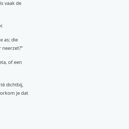
is vaak de
r.
e as; die
r neerzet?”
eta, of een
té dichtbij,
oorkom je dat