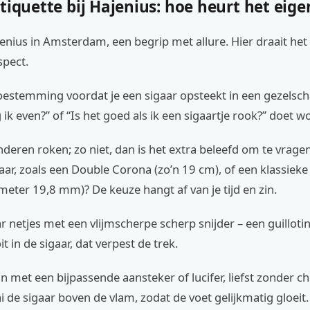
tiquette bij Hajenius: hoe heurt het eigen
nius in Amsterdam, een begrip met allure. Hier draait het
spect.
toestemming voordat je een sigaar opsteekt in een gezelsch
ik even?” of “Is het goed als ik een sigaartje rook?” doet 
 anderen roken; zo niet, dan is het extra beleefd om te vragen
aar, zoals een Double Corona (zo’n 19 cm), of een klassiek
meter 19,8 mm)? De keuze hangt af van je tijd en zin.
ar netjes met een vlijmscherpe scherp snijder – een guillotin
it in de sigaar, dat verpest de trek.
 met een bijpassende aansteker of lucifer, liefst zonder 
ai de sigaar boven de vlam, zodat de voet gelijkmatig gloeit.