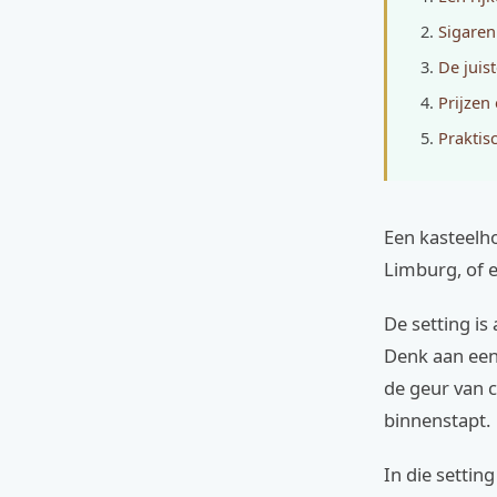
Sigaren 
De juis
Prijzen
Praktis
Een kasteelh
Limburg, of 
De setting is 
Denk aan een
de geur van 
binnenstapt.
In die settin