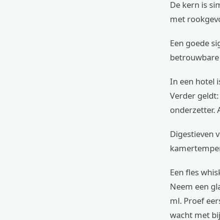
De kern is s
met rookgevoe
Een goede sig
betrouwbare 
In een hotel 
Verder geldt:
onderzetter. 
Digestieven v
kamertempera
Een fles whis
Neem een glas
ml. Proef eer
wacht met bijv