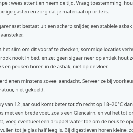
impel: wees attent en neem de tijd. Vraag toestemming, ho
lige gasten en zorg dat je materiaal op orde is.
arenaset bestaat uit een scherp snijder, een stabiele asbak
aansteker.
is het slim om dit vooraf te checken; sommige locaties verh
 rook nooit in bed, en zet geen sigaar neer op antiek hout 
As en peuken horen in de asbak, niet op de vloer.
erdienen minstens zoveel aandacht. Serveer ze bij voorkeu
tuur, niet gekoeld.
ky van 12 jaar oud komt beter tot z’n recht op 18–20°C dan
 met een brede voet, zoals een Glencairn, en vul het tot 
st, voeg eventueel een druppel water toe om de neus te op
ullen tot je glas half leeg is. Bij digestieven horen kleine, 