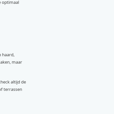
e optimaal
n haard,
 maken, maar
eck altijd de
of terrassen