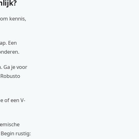
lijk?
 om kennis,
ap. Een
wonderen.
. Ga je voor
e Robusto
e of een V-
chemische
 Begin rustig: