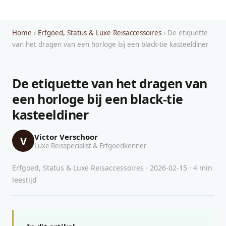
Home
›
Erfgoed, Status & Luxe Reisaccessoires
› De etiquette
van het dragen van een horloge bij een black-tie kasteeldiner
De etiquette van het dragen van
een horloge bij een black-tie
kasteeldiner
Victor Verschoor
V
Luxe Reisspecialist & Erfgoedkenner
Erfgoed, Status & Luxe Reisaccessoires · 2026-02-15 · 4 min
leestijd