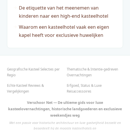
De etiquette van het meenemen van
kinderen naar een high-end kasteelhotel
Waarom een kasteelhotel vaak een eigen
kapel heeft voor exclusieve huwelijken
Geografische Kasteel Selecties per
Thematische & Intentie-gedreven
Regio
Overnachtingen
Echte Kasteel Reviews &
Erfgoed, Status & Luxe
Vergelijkingen
Reisaccessoires
Verschoor Net — De ultieme gids voor luxe
kasteelovernachtingen, historische landgoederen en exclusieve
weekendjes weg
Met een passie voor historische architectuur en luxe gastvrijheid bezoekt en
beoordeelt hij de mooiste kasteelhotels en