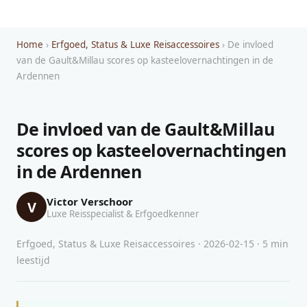
Home
›
Erfgoed, Status & Luxe Reisaccessoires
› De invloed
van de Gault&Millau scores op kasteelovernachtingen in de
Ardennen
De invloed van de Gault&Millau
scores op kasteelovernachtingen
in de Ardennen
Victor Verschoor
V
Luxe Reisspecialist & Erfgoedkenner
Erfgoed, Status & Luxe Reisaccessoires · 2026-02-15 · 5 min
leestijd