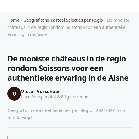
Home
›
Geografische Kasteel Selecties per Regio
› De mooiste
châteaus in de regio rondom Soissons voor een authentieke
ervaring in de Aisne
De mooiste châteaus in de regio
rondom Soissons voor een
authentieke ervaring in de Aisne
Victor Verschoor
V
Luxe Reisspecialist & Erfgoedkenner
Geografische Kasteel Selecties per Regio · 2026-02-15 · 5
min leestijd