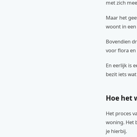
met zich mee,
Maar het geef
woont in ee
Bovendien dra
voor flora en
En eerlijk is 
bezit iets wa
Hoe het w
Het proces v
woning. Het b
je hierbij.