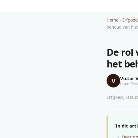
Home
›
Erfgoed
behoud van his
De rol 
het be
Victor 
V
Luxe Reis
Erfgoed, Status
In dit art
Over on