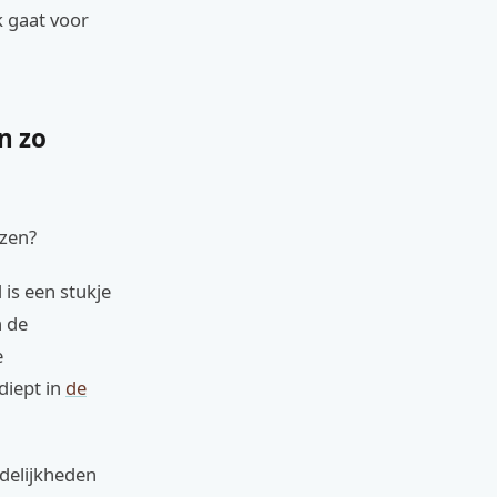
k gaat voor
n zo
zen?
is een stukje
n de
e
diept in
de
rdelijkheden