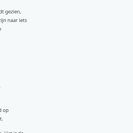
dt gezien,
jn naar iets
e
e
d op
t.