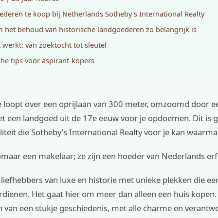
deren te koop bij Netherlands Sotheby's International Realty
het behoud van historische landgoederen zo belangrijk is
 werkt: van zoektocht tot sleutel
che tips voor aspirant-kopers
: je loopt over een oprijlaan van 300 meter, omzoomd door
et een landgoed uit de 17e eeuw voor je opdoemen. Dit is
iteit die Sotheby’s International Realty voor je kan waarm
zomaar een makelaar; ze zijn een hoeder van Nederlands er
liefhebbers van luxe en historie met unieke plekken die e
rdienen. Het gaat hier om meer dan alleen een huis kopen
 van een stukje geschiedenis, met alle charme en verantwo