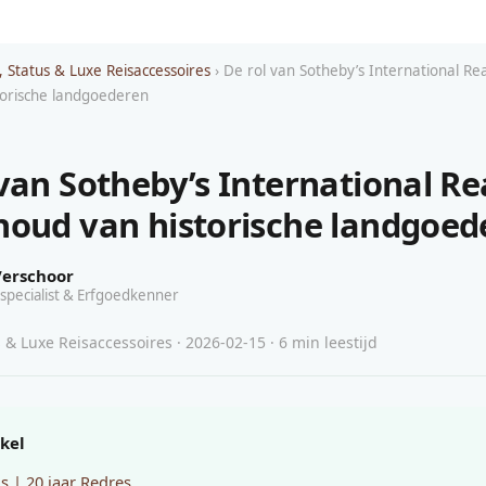
, Status & Luxe Reisaccessoires
› De rol van Sotheby’s International Real
torische landgoederen
van Sotheby’s International Rea
houd van historische landgoed
Verschoor
specialist & Erfgoedkenner
 & Luxe Reisaccessoires · 2026-02-15 · 6 min leestijd
ikel
s | 20 jaar Redres