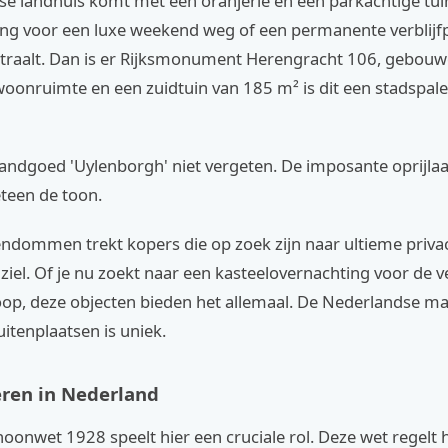
e landhuis komt met een oranjerie en een parkachtige tuin
ing voor een luxe weekend weg of een permanente verblijfp
tstraalt. Dan is er Rijksmonument Herengracht 106, gebouw
oonruimte en een zuidtuin van 185 m² is dit een stadspale
Landgoed 'Uylenborgh' niet vergeten. De imposante oprijla
teen de toon.
endommen trekt kopers die op zoek zijn naar ultieme priva
ziel. Of je nu zoekt naar een kasteelovernachting voor de 
oop, deze objecten bieden het allemaal. De Nederlandse ma
uitenplaatsen is uniek.
ren in Nederland
oonwet 1928 speelt hier een cruciale rol. Deze wet regelt