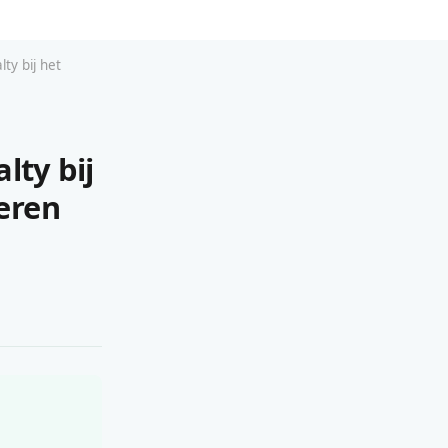
ty bij het
lty bij
eren