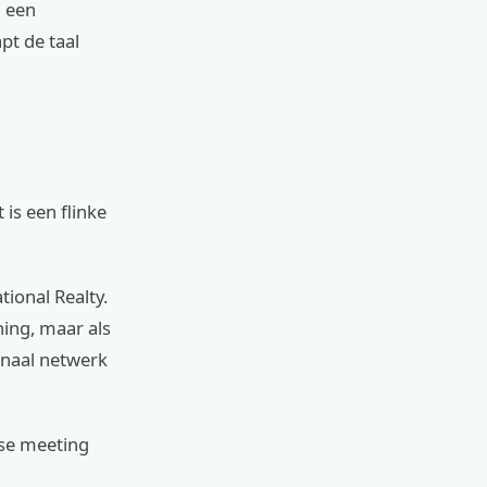
n een
pt de taal
is een flinke
ional Realty.
ning, maar als
onaal netwerk
ese meeting