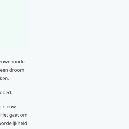
 eeuwenoude
 geen droom,
aken.
fgoed.
en nieuw
. Het gaat om
ordelijkheid