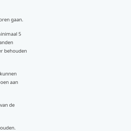
loren gaan.
inimaal 5
tanden
ter behouden
e kunnen
doen aan
 van de
houden.