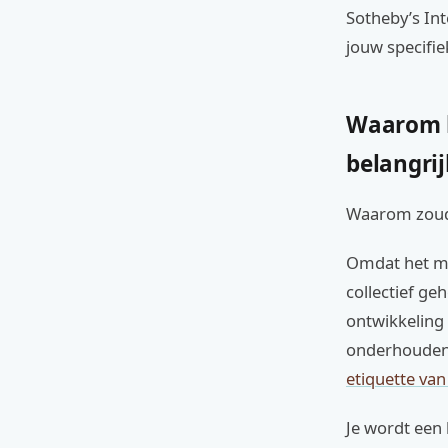
Sotheby’s Int
jouw specifiek
Waarom h
belangrij
Waarom zoud
Omdat het mee
collectief ge
ontwikkeling
onderhouden, 
etiquette va
Je wordt een