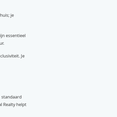
uis; je
jn essentieel
ur.
lusiviteit. Je
n standaard
l Realty helpt