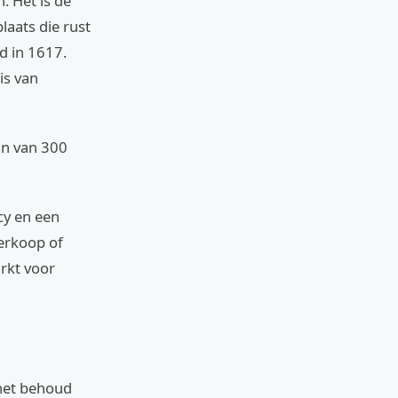
. Het is de
laats die rust
d in 1617.
is van
an van 300
cy en een
verkoop of
rkt voor
 het behoud