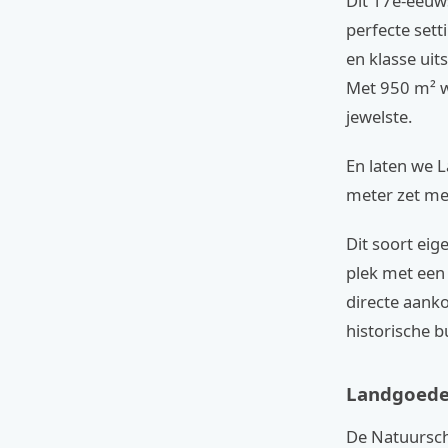
Dit 17e-eeuws
perfecte sett
en klasse ui
Met 950 m² w
jewelste.
En laten we 
meter zet me
Dit soort eig
plek met een 
directe aank
historische b
Landgoede
De Natuursch