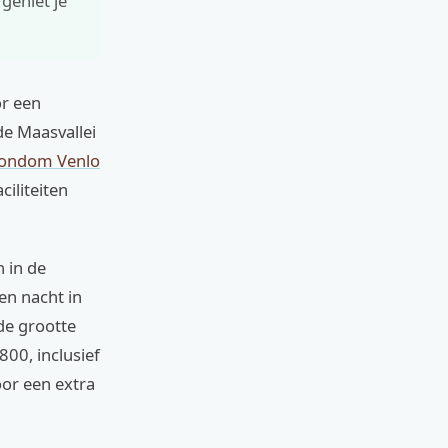
geniet je
or een
de Maasvallei
 rondom Venlo
iliteiten
n in de
en nacht in
de grootte
00, inclusief
oor een extra