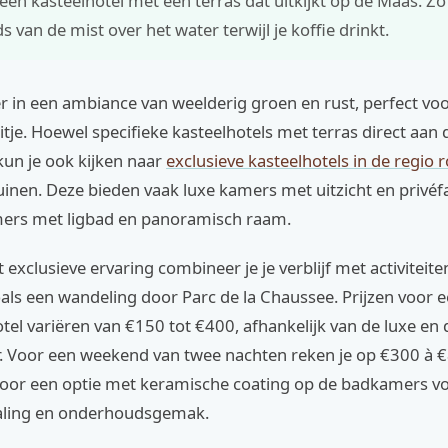
een kasteelhotel met een terras dat uitkijkt op de Maas. Zo 
s van de mist over het water terwijl je koffie drinkt.
hier in een ambiance van weelderig groen en rust, perfect vo
tje. Hoewel specifieke kasteelhotels met terras direct aan 
 kun je ook kijken naar
exclusieve kasteelhotels in de regio
nen. Deze bieden vaak luxe kamers met uitzicht en privéfac
ers met ligbad en panoramisch raam.
 exclusieve ervaring combineer je je verblijf met activiteite
ls een wandeling door Parc de la Chaussee. Prijzen voor e
tel variëren van €150 tot €400, afhankelijk van de luxe en 
. Voor een weekend van twee nachten reken je op €300 à €8
s voor een optie met keramische coating op de badkamers v
raling en onderhoudsgemak.