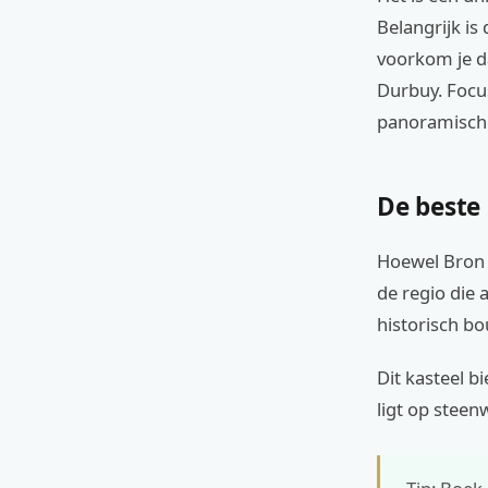
Belangrijk is
voorkom je da
Durbuy. Focus
panoramische
De beste 
Hoewel Bron 1
de regio die 
historisch b
Dit kasteel 
ligt op steen