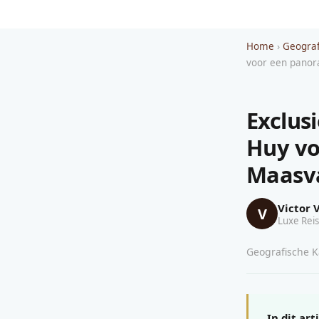
Home
›
Geograf
voor een panora
Exclus
Huy vo
Maasva
Victor 
V
Luxe Reis
Geografische Ka
In dit art