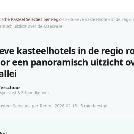
ische Kasteel Selecties per Regio
› Exclusieve kasteelhotels in de regi
misch uitzicht over de Maasvallei
ieve kasteelhotels in de regio 
or een panoramisch uitzicht o
llei
Verschoor
specialist & Erfgoedkenner
steel Selecties per Regio · 2026-02-15 · 5 min leestijd
ikel