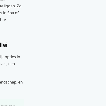
uy liggen. Zo
s in Spa of
chte
lei
jk opties in
sves, een
landschap, en