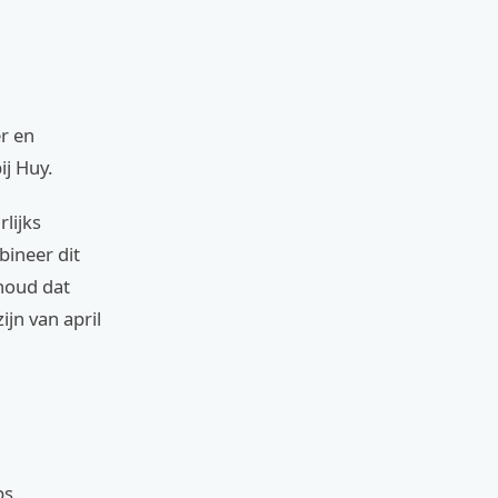
r en
ij Huy.
lijks
bineer dit
houd dat
jn van april
ps.