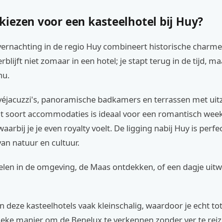
iezen voor een kasteelhotel bij Huy?
vernachting in de regio Huy combineert historische char
rblijft niet zomaar in een hotel; je stapt terug in de tijd, 
nu.
véjacuzzi's, panoramische badkamers en terrassen met uitz
Dit soort accommodaties is ideaal voor een romantisch wee
aarbij je je even royalty voelt. De ligging nabij Huy is perfe
van natuur en cultuur.
elen in de omgeving, de Maas ontdekken, of een dagje uitw
n deze kasteelhotels vaak kleinschalig, waardoor je echt to
ieke manier om de Benelux te verkennen zonder ver te reiz