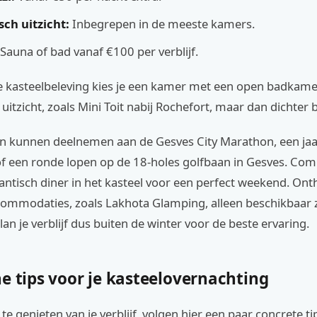
ch uitzicht:
Inbegrepen in de meeste kamers.
Sauna of bad vanaf €100 per verblijf.
e kasteelbeleving kies je een kamer met een open badkame
itzicht, zoals Mini Toit nabij Rochefort, maar dan dichter b
en kunnen deelnemen aan de Gesves City Marathon, een jaar
f een ronde lopen op de 18-holes golfbaan in Gesves. Com
ntisch diner in het kasteel voor een perfect weekend. Ont
mmodaties, zoals Lakhota Glamping, alleen beschikbaar zi
lan je verblijf dus buiten de winter voor de beste ervaring.
e tips voor je kasteelovernachting
e genieten van je verblijf, volgen hier een paar concrete ti