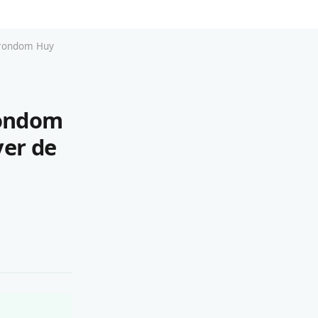
o rondom Huy
rondom
ver de