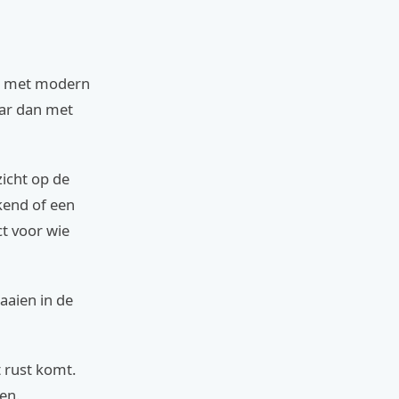
me met modern
maar dan met
icht op de
kend of een
ct voor wie
aaien in de
t rust komt.
en.