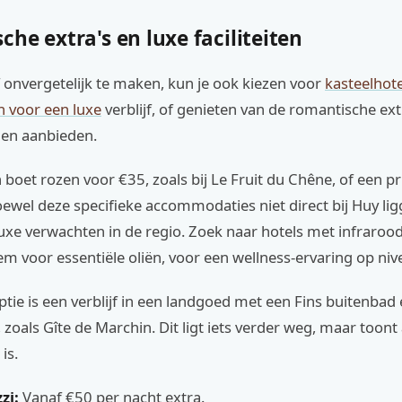
he extra's en luxe faciliteiten
f onvergetelijk te maken, kun je ook kiezen voor
kasteelhote
 voor een luxe
verblijf, of genieten van de romantische extr
len aanbieden.
boet rozen voor €35, zoals bij Le Fruit du Chêne, of een pr
oewel deze specifieke accommodaties niet direct bij Huy lig
luxe verwachten in de regio. Zoek naar hotels met infraroo
em voor essentiële oliën, voor een wellness-ervaring op niv
tie is een verblijf in een landgoed met een Fins buitenbad
zoals Gîte de Marchin. Dit ligt iets verder weg, maar toont
is.
zi:
Vanaf €50 per nacht extra.