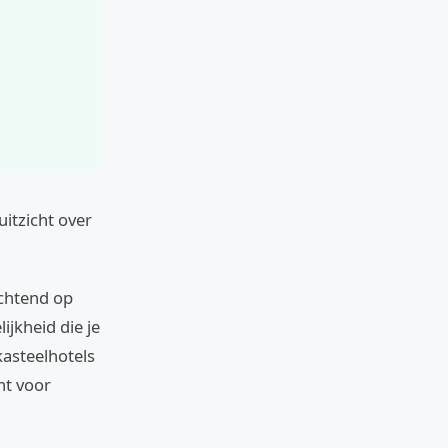
uitzicht over
ochtend op
ijkheid die je
kasteelhotels
ht voor