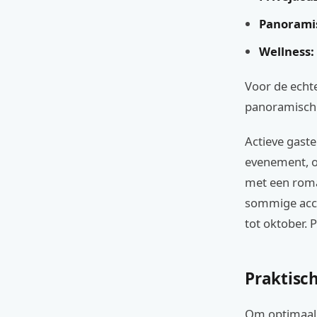
Panoramis
Wellness:
Voor de echt
panoramisch u
Actieve gast
evenement, o
met een roma
sommige acco
tot oktober. P
Praktisch
Om optimaal t