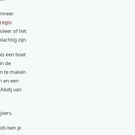
anneer
 regio
oleer of het
achtig zijn.
ls een boet
in de
on te maken
n en een
 Abdij van
jvers.
ds ben je