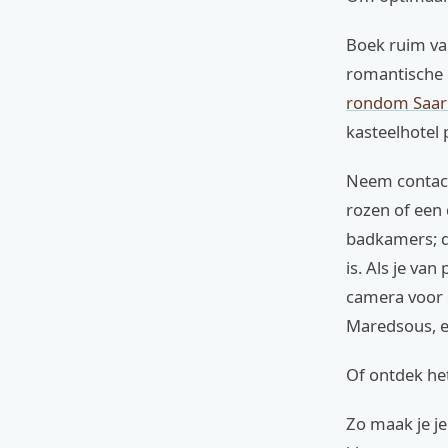
Boek ruim van
romantische 
rondom Saar
kasteelhotel 
Neem contact
rozen of een 
badkamers; d
is. Als je va
camera voor d
Maredsous, e
Of ontdek het
Zo maak je j