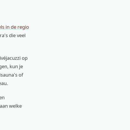
ls in de regio
a's die veel
ivéjacuzzi op
gen, kun je
dsauna's of
eau.
 en
 aan welke