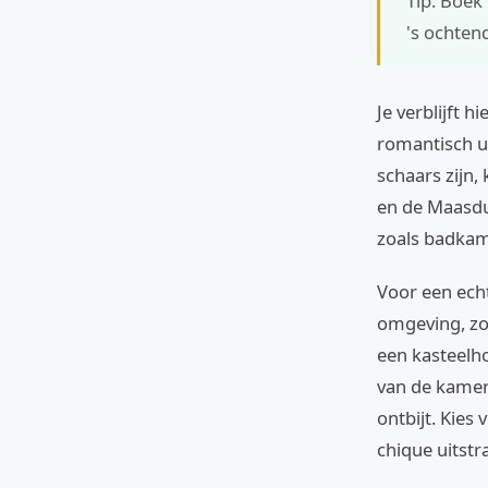
Tip: Boek 
's ochtend
Je verblijft 
romantisch ui
schaars zijn,
en de Maasdui
zoals badkam
Voor een echt
omgeving, zoa
een kasteelho
van de kamer
ontbijt. Kie
chique uitst