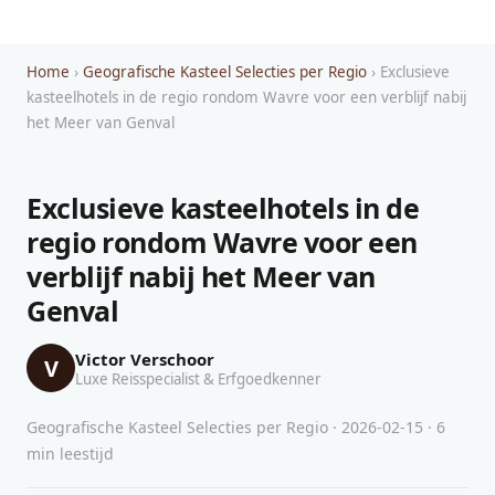
Home
›
Geografische Kasteel Selecties per Regio
› Exclusieve
kasteelhotels in de regio rondom Wavre voor een verblijf nabij
het Meer van Genval
Exclusieve kasteelhotels in de
regio rondom Wavre voor een
verblijf nabij het Meer van
Genval
Victor Verschoor
V
Luxe Reisspecialist & Erfgoedkenner
Geografische Kasteel Selecties per Regio · 2026-02-15 · 6
min leestijd