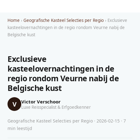
Home
›
Geografische Kasteel Selecties per Regio
› Exclusieve
kasteelovernachtingen in de regio rondom Veurne nabij de
Belgische kust
Exclusieve
kasteelovernachtingen in de
regio rondom Veurne nabij de
Belgische kust
Victor Verschoor
V
Luxe Reisspecialist & Erfgoedkenner
Geografische Kasteel Selecties per Regio · 2026-02-15 · 7
min leestijd