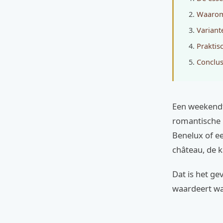
Waarom 
Variant
Praktis
Conclus
Een weekendt
romantische u
Benelux of ee
château, de ka
Dat is het ge
waardeert wat