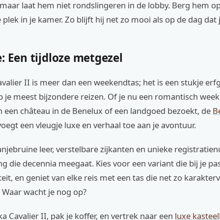
 maar laat hem niet rondslingeren in de lobby. Berg hem op 
 plek in je kamer. Zo blijft hij net zo mooi als op de dag dat
: Een tijdloze metgezel
alier II is meer dan een weekendtas; het is een stukje erf
je meest bijzondere reizen. Of je nu een romantisch wee
n een château in de Benelux of een landgoed bezoekt, de
Be
oegt een vleugje luxe en verhaal toe aan je avontuur.
anjebruine leer, verstelbare zijkanten en unieke registrati
ng die decennia meegaat. Kies voor een variant die bij je past
eit, en geniet van elke reis met een tas die net zo karakterv
Waar wacht je nog op?
a Cavalier II, pak je koffer, en vertrek naar een
luxe kastee