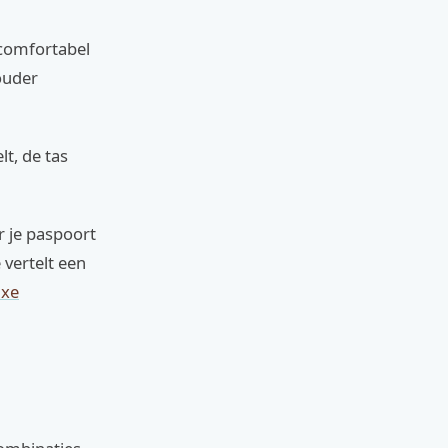
 comfortabel
ouder
t, de tas
r je paspoort
 vertelt een
uxe