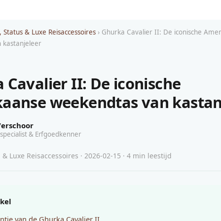
, Status & Luxe Reisaccessoires
› Ghurka Cavalier II: De iconische Ame
 kastanjeleer
 Cavalier II: De iconische
aanse weekendtas van kastan
Verschoor
specialist & Erfgoedkenner
 & Luxe Reisaccessoires · 2026-02-15 · 4 min leestijd
ikel
ntie van de Ghurka Cavalier II