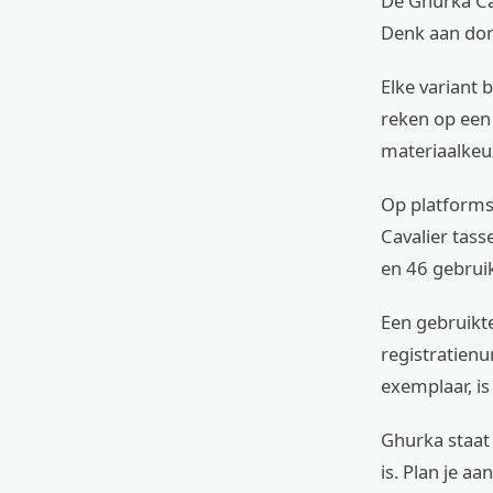
De Ghurka Cav
Denk aan donk
Elke variant 
reken op een
materiaalkeu
Op platforms
Cavalier tass
en 46 gebruik
Een gebruikte
registratienu
exemplaar, i
Ghurka staat
is. Plan je aa