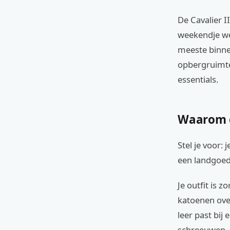
De Cavalier I
weekendje we
meeste binnen
opbergruimte 
essentials.
Waarom d
Stel je voor:
een landgoed
Je outfit is 
katoenen over
leer past bij 
schreeuwen.