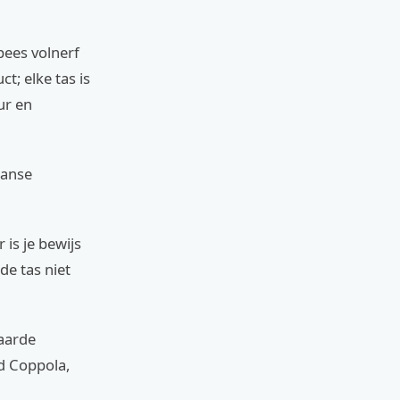
pees volnerf
t; elke tas is
ur en
aanse
is je bewijs
de tas niet
waarde
d Coppola,