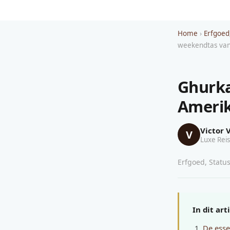
Home
›
Erfgoed
weekendtas van
Ghurka
Amerik
Victor 
V
Luxe Reis
Erfgoed, Status
In dit art
De esse