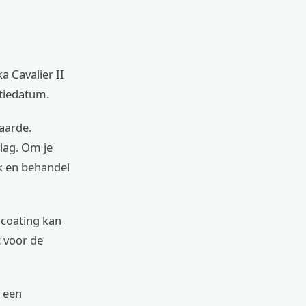
a Cavalier II
ctiedatum.
waarde.
vlag. Om je
ek en behandel
 coating kan
t voor de
r een