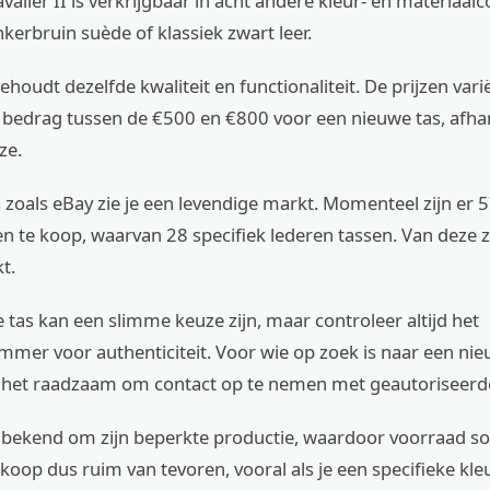
alier II is verkrijgbaar in acht andere kleur- en materiaal
erbruin suède of klassiek zwart leer.
behoudt dezelfde kwaliteit en functionaliteit. De prijzen var
 bedrag tussen de €500 en €800 voor een nieuwe tas, afhan
ze.
 zoals eBay zie je een levendige markt. Momenteel zijn er 
en te koop, waarvan 28 specifiek lederen tassen. Van deze 
t.
 tas kan een slimme keuze zijn, maar controleer altijd het
mmer voor authenticiteit. Voor wie op zoek is naar een ni
s het raadzaam om contact op te nemen met geautoriseerde
 bekend om zijn beperkte productie, waardoor voorraad s
nkoop dus ruim van tevoren, vooral als je een specifieke kleu