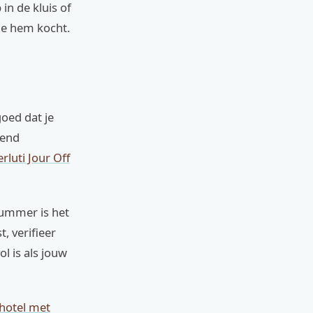
in de kluis of
 je hem kocht.
goed dat je
kend
rluti Jour Off
enummer is het
, verifieer
ol is als jouw
lhotel met