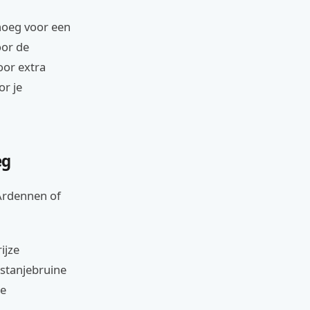
enoeg voor een
or de
oor extra
or je
eg
 Ardennen of
ijze
astanjebruine
te