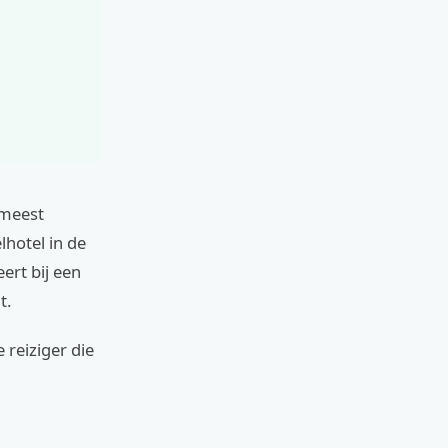
 meest
lhotel in de
eert bij een
t.
 reiziger die