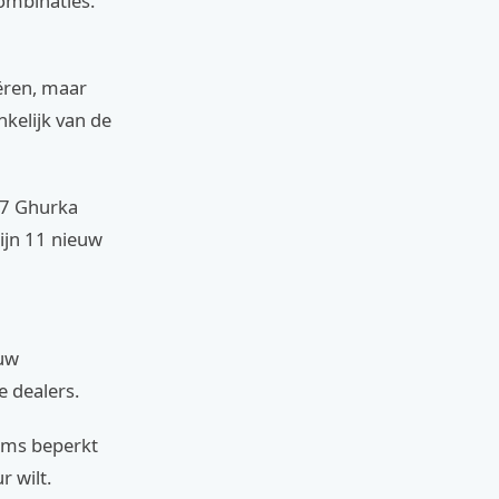
combinaties.
iëren, maar
kelijk van de
57 Ghurka
zijn 11 nieuw
euw
 dealers.
oms beperkt
r wilt.