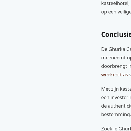
kasteelhotel,
op een veilige
Conclusie
De Ghurka Cav
meeneemt op 
doorbrengt i
weekendtas
v
Met zijn kast
een investeri
de authenticit
bestemming. 
Zoek je Ghurk