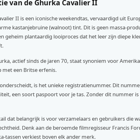
ie van de Ghurka Cavalier II
alier II is een iconische weekendtas, vervaardigd uit Euro
arme kastanjebruine (walnoot) tint. Dit is geen massa-produc
n geheim plantaardig looiproces dat het leer zijn diepe kle
t.
rka, actief sinds de jaren 70, staat synoniem voor Amerik
met een Britse erfenis.
onderscheidt, is het unieke registratienummer. Dit nummer 
iteit, een soort paspoort voor je tas. Zonder dit nummer is 
tail dat belangrijk is voor verzamelaars en gebruikers die 
echtheid. Denk aan de beroemde filmregisseur Francis For
ka-tassen verkiest boven elk ander merk.