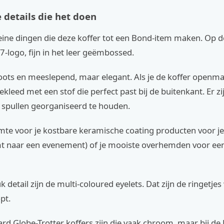
 details die het doen
leine dingen die deze koffer tot een Bond-item maken. Op 
07-logo, fijn in het leer geëmbossed.
roots en meeslepend, maar elegant. Als je de koffer openmaa
kleed met een stof die perfect past bij de buitenkant. Er z
 spullen georganiseerd te houden.
te voor je kostbare keramische coating producten voor je 
 naar een evenement) of je mooiste overhemden voor een 
 detail zijn de multi-coloured eyelets. Dat zijn de ringetjes
pt.
ard Globe-Trotter koffers zijn die vaak chroom, maar bij de 