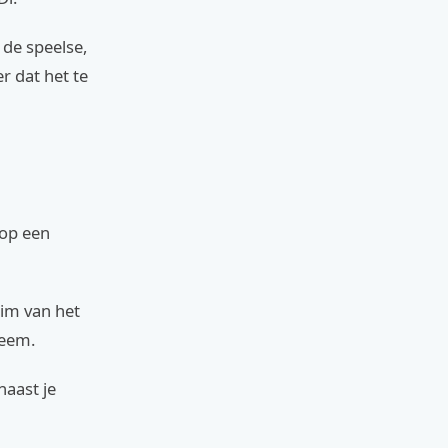
 de speelse,
r dat het te
 op een
ruim van het
teem.
naast je