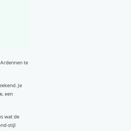
e Ardennen te
eekend. Je
e, een
ies wat de
nd-stijl