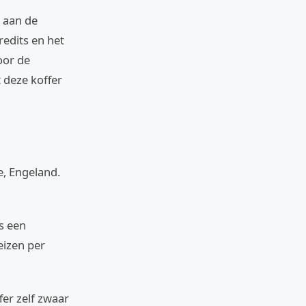
t aan de
redits en het
oor de
 deze koffer
e, Engeland.
s een
eizen per
fer zelf zwaar