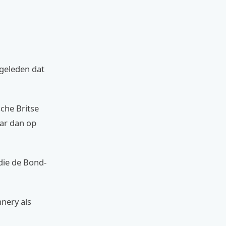
 geleden dat
sche Britse
aar dan op
die de Bond-
nery als