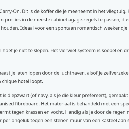
arry-On. Dit is de koffer die je meeneemt in het vliegtuig. H
 precies in de meeste cabinebagage-regels te passen, dus
e houden. Ideaal voor een spontaan romantisch weekendje P
hoef je niet te slepen. Het vierwiel-systeem is soepel en dra
aast je laten lopen door de luchthaven, alsof je zelfverzek
 chique hotel loopt.
 is diepzwart (of navy, als je die kleur prefereert), gemaakt
nised fibreboard. Het materiaal is behandeld met een spec
hermt tegen krassen en vocht. Handig als je door de regen
fer per ongeluk tegen een stenen muur van een kasteel aan s