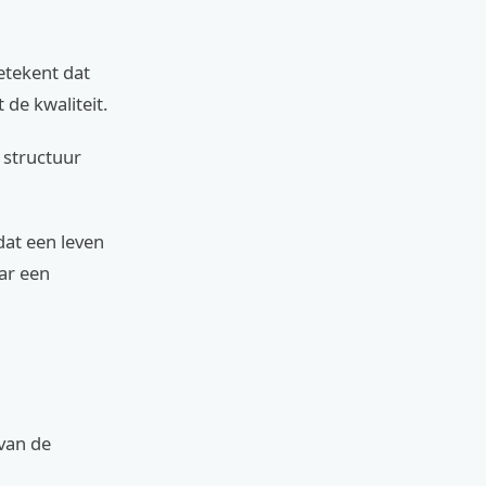
etekent dat
de kwaliteit.
 structuur
 dat een leven
ar een
 van de