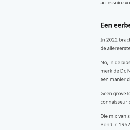
accessoire vo
Een eerbe
In 2022 brach
de allereerst
No, in de bio
merk de Dr. N
een manier di
Geen grove lo
connaisseur d
Die mix van s
Bond in 1962 