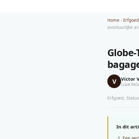
Home
›
Erfgoed
avontuurlijke ar
Globe-T
bagage
Victor 
V
Luxe Reis
Erfgoed, Status
In dit art
Een eer