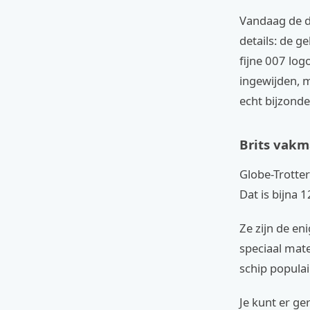
Vandaag de da
details: de g
fijne 007 log
ingewijden, m
echt bijzonde
Brits vakm
Globe-Trotter
Dat is bijna 1
Ze zijn de en
speciaal mate
schip populai
Je kunt er ge