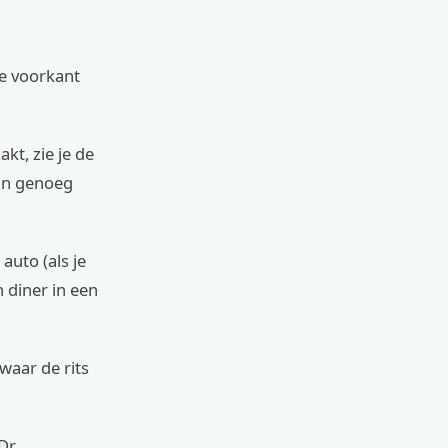
de voorkant
kt, zie je de
ijn genoeg
auto (als je
diner in een
 waar de rits
Dr.