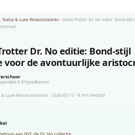
, Status & Luxe Reisaccessoires
› Globe-Trotter Dr. No editie: Bond-stij
istocraat
rotter Dr. No editie: Bond-stijl
 voor de avontuurlijke aristoc
Verschoor
specialist & Erfgoedkenner
 & Luxe Reisaccessoires · 2026-02-15 · 8 min leestijd
ikel
betoon aan 007: de Dr. No collectie