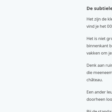
De subtiele
Het zijn de k
vind je het 0
Het is niet g
binnenkant be
vakken om je
Denk aan ruim
die meeneemt
château.
Een ander leuk
doorheen loo
Bij de standa