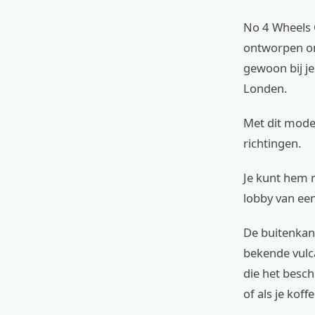
No 4 Wheels C
ontworpen om
gewoon bij j
Londen.
Met dit model 
richtingen.
Je kunt hem n
lobby van een
De buitenkant
bekende vulca
die het besc
of als je kof