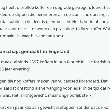
g heeft diezelfde koffer een upgrade gekregen. Je ziet he
ekleurde stippen die herinneren aan de iconische openingsc
o dat subtiel in het leer is geëmbossed. Het is herkenbaar v
aar voor de rest gewoon een prachtige, tijdloze koffer. Wat
r maakt, is waar hij vandaan komt.
anschap: gemaakt in Engeland
 maakt al sinds 1897 koffers in hun fabriek in Hertfordshir
25 jaar ervaring!
igen die nog koffers maken van vulcanised fibreboard. Dat i
riaal dat ontstond als vervanging voor leder in de tijd dat r
r was. Het is lichtgewicht, maar ongelooflijk sterk.
rust een paar kilo aan gewicht in stoppen zonder dat de kof