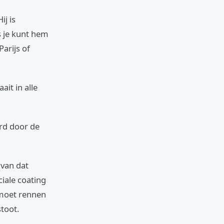
ij is
 je kunt hem
arijs of
ait in alle
erd door de
 van dat
iale coating
 moet rennen
toot.