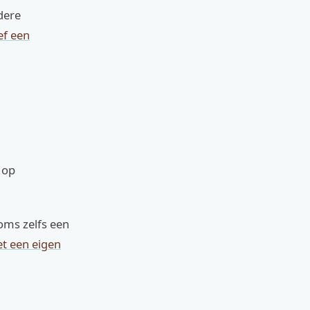
ndere
ef een
 op
ms zelfs een
t een eigen