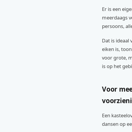
Er is een eig
meerdaags ver
persoons, al
Dat is ideaal
eiken is, too
voor grote, 
is op het geb
Voor meer
voorzien
Een kasteelov
dansen op een