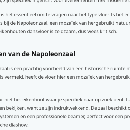
, zijn specifiek ingericht voor evenementen met moderne t
n is het essentieel om te vragen naar het type vloer. Is het e
als bij de Napoleonzaal, een mozaïek van hergebruikt natuu
ikenhouten dansvloer is zeldzaam, dus wees kritisch.
ten van de Napoleonzaal
aal is een prachtig voorbeeld van een historische ruimte
ls vermeld, heeft de vloer hier een mozaïek van hergebruik
r niet het eikenhout waar je specifiek naar op zoek bent. 
even bekijken, want ze zijn indrukwekkend. De zaal beschik
systemen en een professionele beamer, perfect voor een pr
che diashow.