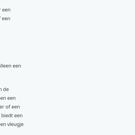
r een
f een
alleen een
n de
een een
er of een
 biedt een
een vleugje