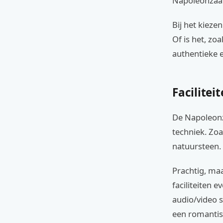
Napoleonzaal
Bij het kieze
Of is het, zo
authentieke e
Facilitei
De Napoleonz
techniek. Zoa
natuursteen.
Prachtig, maa
faciliteiten 
audio/video 
een romantis