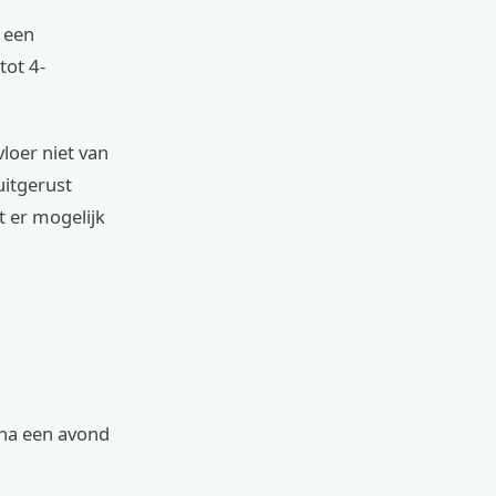
r een
tot 4-
loer niet van
uitgerust
 er mogelijk
 na een avond