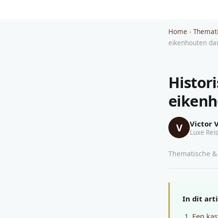
Home
›
Themati
eikenhouten dan
Histor
eikenh
Victor 
V
Luxe Reis
Thematische & 
In dit art
Een kas