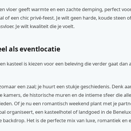
ken vloer geeft warmte en een zachte demping, perfect voo
l of een chic privé-feest. Je wilt geen harde, koude steen o
loer. Je wilt kwaliteit die je voelt.
el als eventlocatie
en kasteel is kiezen voor een beleving die verder gaat dan 
 zomaar een zaal; je huurt een stukje geschiedenis. Denk aa
ke kamers, de historische muren en de intieme sfeer die all
ieden. Of je nu een romantisch weekend plant met je partn
bal organiseert, een kasteelhotel of landgoed in de Benelux
e backdrop. Het is de perfecte mix van luxe, romantiek en 