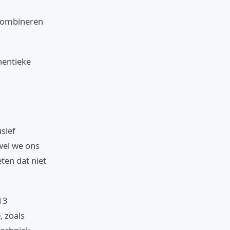
 combineren
thentieke
usief
ewel we ons
ten dat niet
13
, zoals