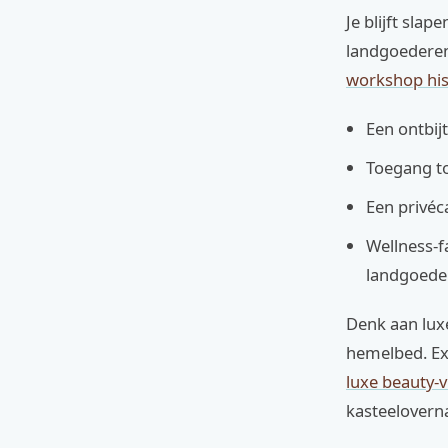
Je blijft sla
landgoederen
workshop his
Een ontbijt
Toegang to
Een privéc
Wellness-f
landgoede
Denk aan lux
hemelbed. Ex
luxe beauty-v
kasteeloverna