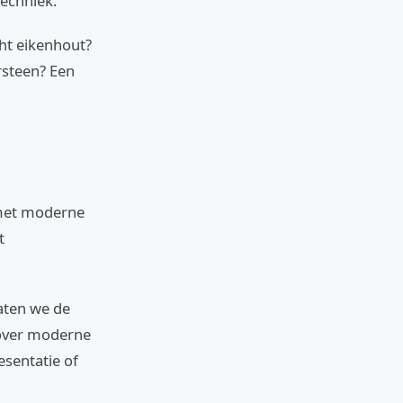
echniek.
cht eikenhout?
rsteen? Een
 met moderne
t
Laten we de
t over moderne
esentatie of