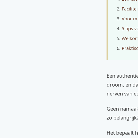
Facilit
Voor me
5 tips 
Welkom
Praktisc
Een authentie
droom, en dat
nerven van ec
Geen namaak,
zo belangrijk
Het bepaalt h