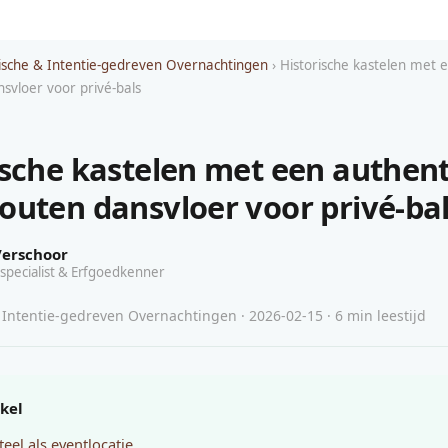
sche & Intentie-gedreven Overnachtingen
› Historische kastelen met 
svloer voor privé-bals
ische kastelen met een authen
outen dansvloer voor privé-ba
Verschoor
specialist & Erfgoedkenner
Intentie-gedreven Overnachtingen · 2026-02-15 · 6 min leestijd
ikel
teel als eventlocatie