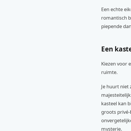
Een echte ei
romantisch ba
piepende dansv
Een kaste
Kiezen voor e
ruimte.
Je huurt niet
majesteitelij
kasteel kan b
groots privé-
onvergetelijk
mysterie.