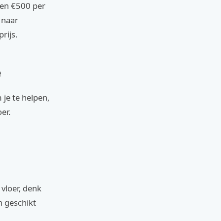
 en €500 per
 naar
rijs.
e
m je te helpen,
er.
vloer, denk
n geschikt