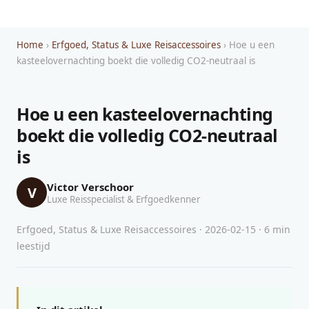
Home
›
Erfgoed, Status & Luxe Reisaccessoires
› Hoe u een
kasteelovernachting boekt die volledig CO2-neutraal is
Hoe u een kasteelovernachting
boekt die volledig CO2-neutraal
is
Victor Verschoor
V
Luxe Reisspecialist & Erfgoedkenner
Erfgoed, Status & Luxe Reisaccessoires · 2026-02-15 · 6 min
leestijd