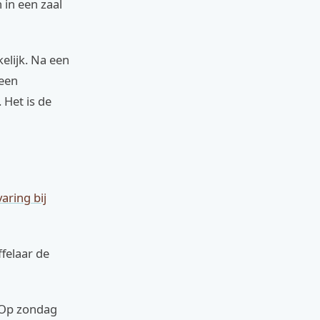
 in een zaal
elijk. Na een
 een
. Het is de
aring bij
felaar de
 Op zondag