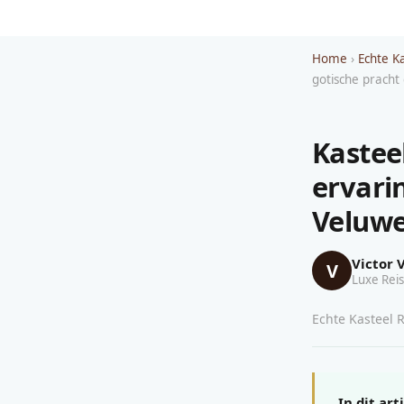
Home
›
Echte K
gotische pracht
Kastee
ervari
Veluw
Victor 
V
Luxe Reis
Echte Kasteel R
In dit art