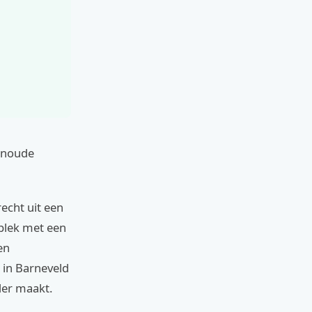
wenoude
recht uit een
 plek met een
en
l in Barneveld
der maakt.