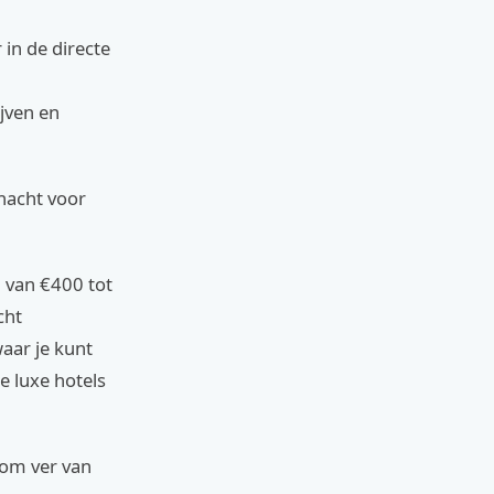
 in de directe
jven en
nacht voor
 van €400 tot
cht
waar je kunt
e luxe hotels
m om ver van