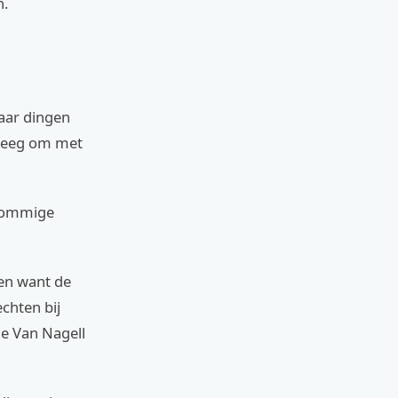
n.
paar dingen
rweeg om met
 sommige
nen want de
echten bij
lie Van Nagell