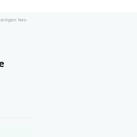
varingen: Neo-
e