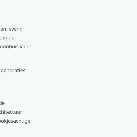
een levend
 in de
woonhuis voor
 generaties
de
chitectuur
ookjesachtige