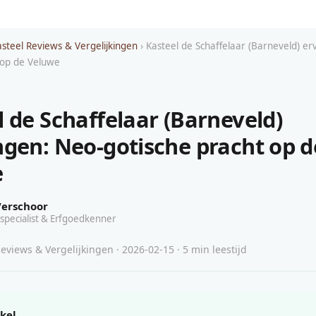
asteel Reviews & Vergelijkingen
› Kasteel de Schaffelaar (Barneveld) er
 op de Veluwe
l de Schaffelaar (Barneveld)
ngen: Neo-gotische pracht op d
e
Verschoor
specialist & Erfgoedkenner
eviews & Vergelijkingen · 2026-02-15 · 5 min leestijd
ikel