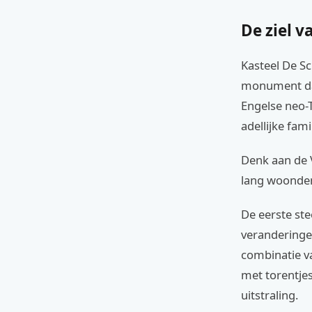
De ziel v
Kasteel De Sc
monument dat
Engelse neo-T
adellijke fami
Denk aan de V
lang woonde
De eerste ste
veranderingen
combinatie v
met torentjes
uitstraling.