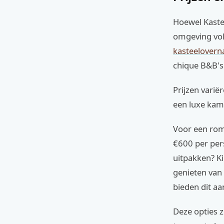
Hoewel Kastee
omgeving vol
kasteeloverna
chique B&B's 
Prijzen vari
een luxe kame
Voor een rom
€600 per pers
uitpakken? Ki
genieten van 
bieden dit aan
Deze opties z