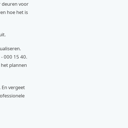
ar deuren voor
en hoe het is
it.
ualiseren.
- 000 15 40.
j het plannen
. En vergeet
rofessionele