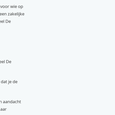
 voor wie op
een zakelijke
eel De
eel De
dat je de
en aandacht
maar