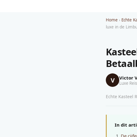
Home
›
Echte K
luxe in de Limb
Kastee
Betaal
Victor 
V
Luxe Reis
Echte Kasteel R
In dit art
De cijf