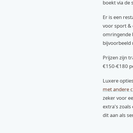
boekt via de 
Er is een res
voor sport & 
omringende b
bijvoorbeeld
Prijzen zijn
€150-€180 per
Luxere opties
met andere c
zeker voor ee
extra's zoals
dit aan als se