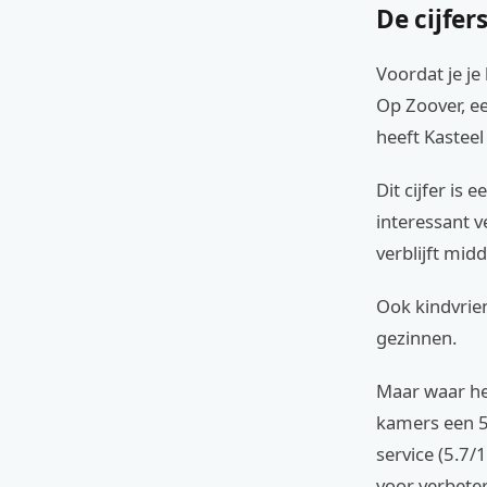
De cijfer
Voordat je je
Op Zoover, ee
heeft Kastee
Dit cijfer is
interessant v
verblijft mid
Ook kindvrien
gezinnen.
Maar waar het
kamers een 5/
service (5.7/
voor verbete