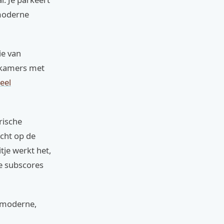
 moderne
ie van
n kamers met
eel
rische
icht op de
tje werkt het,
De subscores
rmoderne,