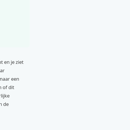
t en je ziet
aar
 naar een
 of dit
lijke
en de