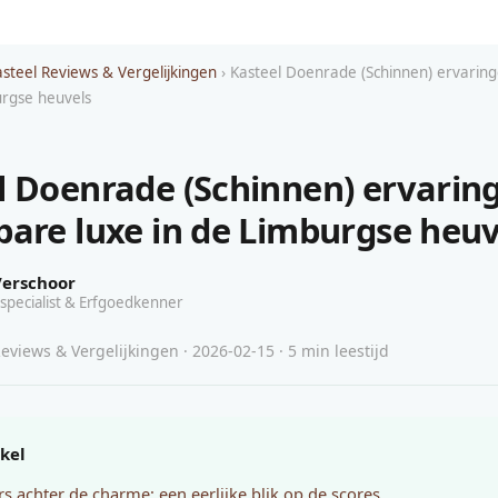
asteel Reviews & Vergelijkingen
› Kasteel Doenrade (Schinnen) ervarin
urgse heuvels
l Doenrade (Schinnen) ervarin
bare luxe in de Limburgse heuv
Verschoor
specialist & Erfgoedkenner
eviews & Vergelijkingen · 2026-02-15 · 5 min leestijd
ikel
ers achter de charme: een eerlijke blik op de scores