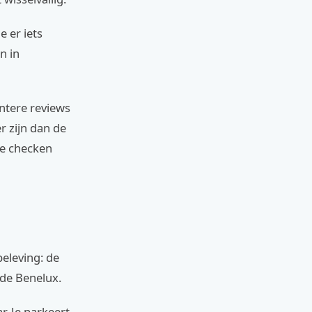
 er iets
n in
ntere reviews
r zijn dan de
te checken
beleving: de
 de Benelux.
r. Je parkeert