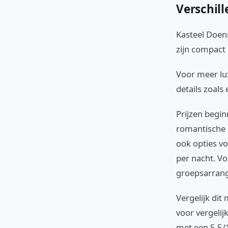
Verschill
Kasteel Doen
zijn compact 
Voor meer lux
details zoals 
Prijzen begi
romantische s
ook opties v
per nacht. Vo
groepsarrang
Vergelijk dit
voor vergelij
met een 5.5/1