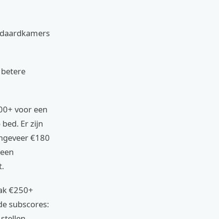
andaardkamers
 betere
00+ voor een
bed. Er zijn
ongeveer €180
 een
t.
vaak €250+
 de subscores:
stellen.