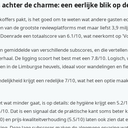
s achter de charme: een eerlijke blik op d
 koffers pakt, is het goed om te weten wat andere gasten e
n van de grootste reviewplatforms met maar liefst 3,9 mil
l Doenrade een totaalscore van 6.1/10, wat neerkomt op 'V
 een gemiddelde van verschillende subscores, en die vertelle
erhaal. De ligging scoort het best met een 7.8/10. Logisch, 
den in de Limburgse heuvels, ideaal voor wandelingen en fi
delijkheid krijgt een redelijke 7/10, wat het een optie maa
 wat minder gaat, is op details: de hygiëne krijgt een 5.2/
10. Dat is een signaal dat de praktische kant soms beter 
10) en prijs-kwaliteitverhouding (5.5/10) laten ook zien dat e
ring. Deze lage subscores maken de algemene ervaring wat 