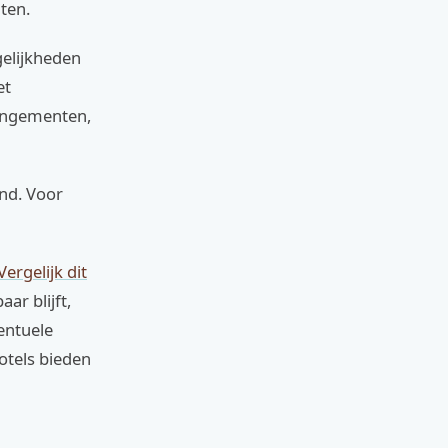
iten.
gelijkheden
et
rangementen,
nd. Voor
Vergelijk dit
ar blijft,
ventuele
otels bieden