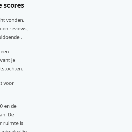
e scores
cht vonden.
joen reviews,
oldoende'.
n een
want je
etstochten.
kt voor
10 en de
kan. De
r ruimte is
wisselvallig.