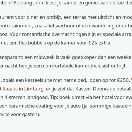
site of Booking.com, kiest je kamer en geniet van de facilite
taurant voor diner en ontbijt, een terras met uitzicht en mo
entertainment, zoals fietsverhuur of een wandeling door h
os. Voor romantische overnachtingen zijn er speciale ar
 met een fles bubbels op de kamer voor €25 extra.
 transparant: een midweek is vaak goedkoper dan een weeke
 nacht heb je een comfortabele kamer, inclusief ontbijt.
, zoals een kasteelsuite met hemelbed, lopen op tot €250.
hâteaus in Limburg
, en je ziet dat Kasteel Doenrade betaalba
n 4-sterren landgoed. Tip: boek direct via het hotel voor e
 een keramische coating voor je auto (ja, sommige kasteelh
rvice voor gasten).