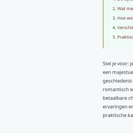
Wat maa
Hoe wer
Verschi
Praktisc
Stel je voor: 
een majestue
geschiedenis
romantisch w
betaalbare ch
ervaringen en 
praktische kan