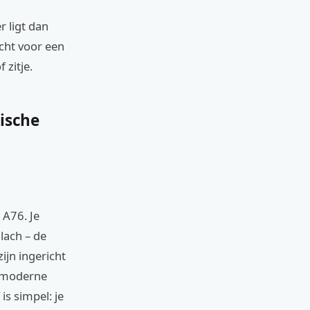
r ligt dan
acht voor een
 zitje.
tische
 A76. Je
lach – de
ijn ingericht
n moderne
is simpel: je