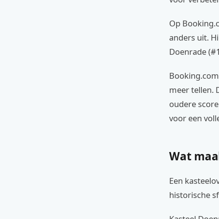
Op Booking.co
anders uit. H
Doenrade (#1 
Booking.com 
meer tellen. 
oudere scores
voor een voll
Wat maak
Een kasteelov
historische s
Kasteel Doenr