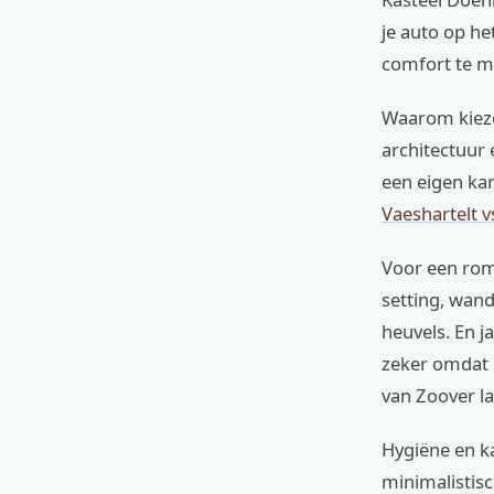
je auto op he
comfort te m
Waarom kieze
architectuur
een eigen kar
Vaeshartelt v
Voor een roma
setting, wan
heuvels. En j
zeker omdat h
van Zoover la
Hygiëne en k
minimalistisc