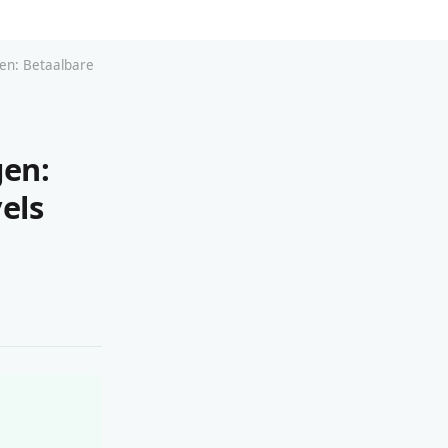
gen: Betaalbare
gen:
els