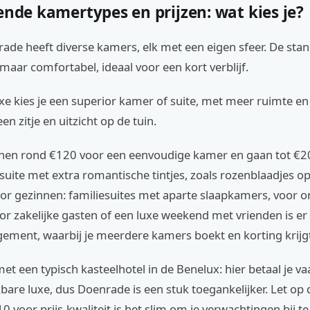
ende kamertypes en prijzen: wat kies je?
rade heeft diverse kamers, elk met een eigen sfeer. De st
maar comfortabel, ideaal voor een kort verblijf.
e kies je een superior kamer of suite, met meer ruimte en
een zitje en uitzicht op de tuin.
nnen rond €120 voor een eenvoudige kamer en gaan tot €2
uite met extra romantische tintjes, zoals rozenblaadjes op 
oor gezinnen: familiesuites met aparte slaapkamers, voor 
or zakelijke gasten of een luxe weekend met vrienden is er
ement, waarbij je meerdere kamers boekt en korting krijg
 met een typisch kasteelhotel in de Benelux: hier betaal je 
kbare luxe, dus Doenrade is een stuk toegankelijker. Let op
0 voor prijs-kwaliteit is het slim om je verwachtingen bij te 