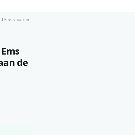
Bad Ems voor een
d Ems
 aan de