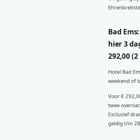
Ehrenbreitste
Bad Ems: 
hier 3 da
292,00 (2
Hotel Bad Ems
weekend of
l
Voor € 292,00
twee overnach
Exclusief dra
geldig t/m 2