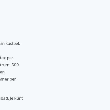
in kasteel.
tax per
entrum, 500
een
kamer per
mbad. Je kunt