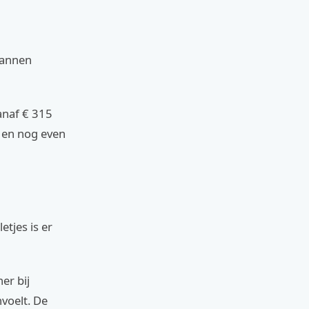
pannen
anaf € 315
n en nog even
etjes is er
er bij
nvoelt. De