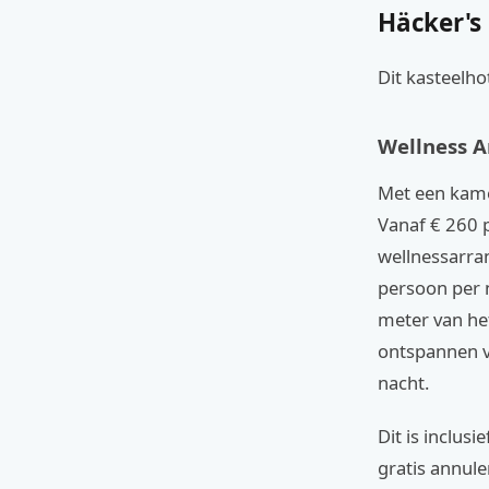
Häcker's
Dit kasteelho
Wellness 
Met een kamer
Vanaf € 260 p
wellnessarran
persoon per n
meter van het
ontspannen v
nacht.
Dit is inclus
gratis annule