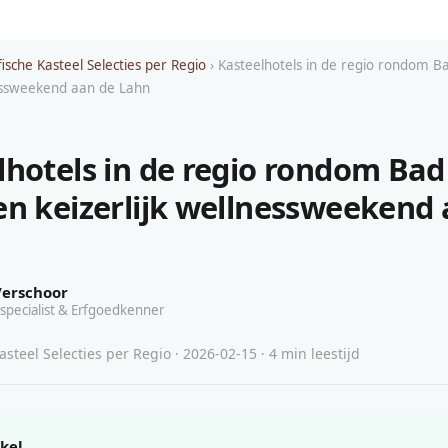
ische Kasteel Selecties per Regio
› Kasteelhotels in de regio rondom 
nessweekend aan de Lahn
lhotels in de regio rondom Ba
en keizerlijk wellnessweekend
Verschoor
specialist & Erfgoedkenner
steel Selecties per Regio · 2026-02-15 · 4 min leestijd
ikel