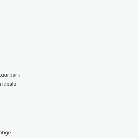
atuurpark
 ideale
htige