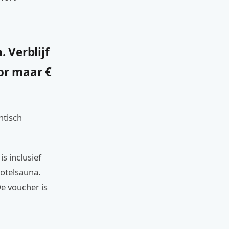
 Verblijf
or maar €
ntisch
s inclusief
hotelsauna.
De voucher is