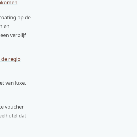
enkomen
.
coating op de
n en
en verblijf
n de regio
et van luxe,
te voucher
eelhotel dat