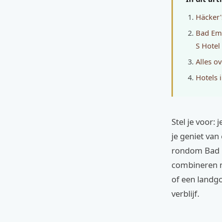
Häcker'
Bad Ems
S Hotel
Alles o
Hotels 
Stel je voor:
je geniet van
rondom Bad E
combineren me
of een landgo
verblijf.