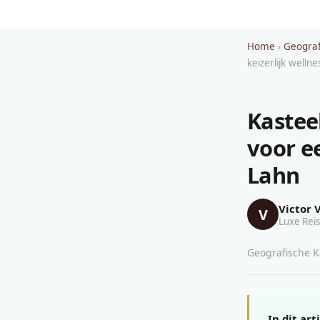
Home
›
Geograf
keizerlijk well
Kastee
voor e
Lahn
Victor 
V
Luxe Reis
Geografische Ka
In dit art