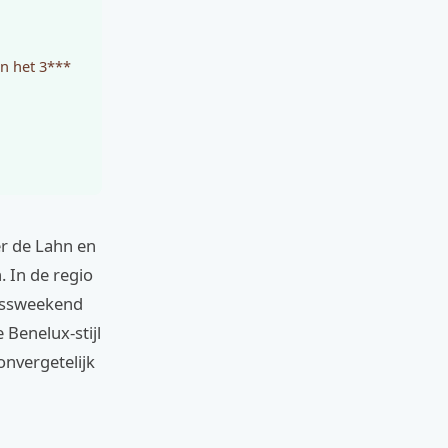
in het 3***
ver de Lahn en
. In de regio
nessweekend
 Benelux-stijl
onvergetelijk