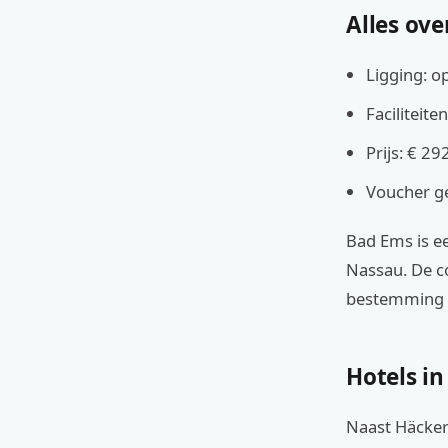
Alles ove
Ligging: o
Faciliteite
Prijs: € 2
Voucher ge
Bad Ems is e
Nassau. De co
bestemming 
Hotels i
Naast Häcker