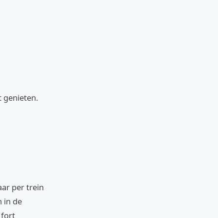
 genieten.
aar per trein
 in de
fort