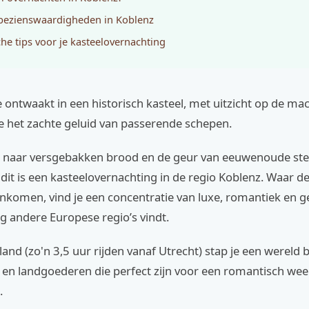
bezienswaardigheden in Koblenz
che tips voor je kasteelovernachting
je ontwaakt in een historisch kasteel, met uitzicht op de mac
e het zachte geluid van passerende schepen.
kt naar versgebakken brood en de geur van eeuwenoude sten
it is een kasteelovernachting in de regio Koblenz. Waar de
komen, vind je een concentratie van luxe, romantiek en g
nig andere Europese regio’s vindt.
and (zo'n 3,5 uur rijden vanaf Utrecht) stap je een wereld 
s en landgoederen die perfect zijn voor een romantisch we
.