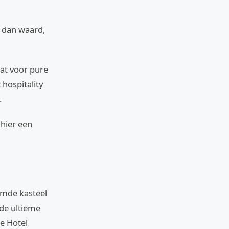
r dan waard,
aat voor pure
 hospitality
.
 hier een
oemde kasteel
 de ultieme
e Hotel