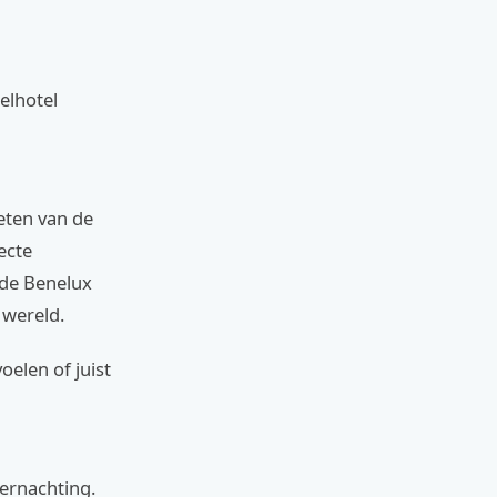
elhotel
eten van de
ecte
 de Benelux
 wereld.
oelen of juist
vernachting.