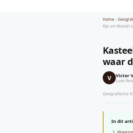
Home
›
Geograf
Rijn en Moezel
Kastee
waar d
Victor 
V
Luxe Reis
Geografische Ka
In dit art
Waarom