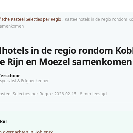
ische Kasteel Selecties per Regio
› Kasteelhotels in de regio rondom K
 samenkomen
lhotels in de regio rondom Kob
e Rijn en Moezel samenkomen
Verschoor
specialist & Erfgoedkenner
steel Selecties per Regio · 2026-02-15 · 8 min leestijd
ikel
 overnachten in Koblenz?