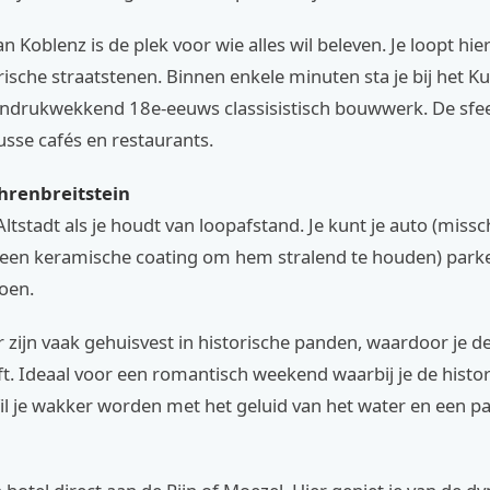
n Koblenz is de plek voor wie alles wil beleven. Je loopt hier 
rische straatstenen. Binnen enkele minuten sta je bij het Ku
indrukwekkend 18e-eeuws classisistisch bouwwerk. De sfeer
nusse cafés en restaurants.
hrenbreitstein
Altstadt als je houdt van loopafstand. Je kunt je auto (missc
 een keramische coating om hem stralend te houden) park
doen.
r zijn vaak gehuisvest in historische panden, waardoor je d
. Ideaal voor een romantisch weekend waarbij je de histori
il je wakker worden met het geluid van het water en een 