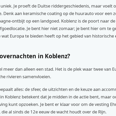
r uniek. Je proeft de Duitse riddergeschiedenis, maar voelt 
. Denk aan keramische coating op de huurauto voor een zo
agne-ontbijt op een landgoed. Koblenz is de poort naar de
goedlocatie. Je bent hier niet zomaar; je bent hier om te g
e wat Europa te bieden heeft op het gebied van historische 
vernachten in Koblenz?
el meer dan alleen een stad. Het is de plek waar twee van E
che rivieren samenvloeien.
epaalt alles: de sfeer, de uitzichten en de keuze aan acco
n Koblenz betekent dat je midden in de actie bent, maar o
ing kunt opzoeken. Je bent er klaar voor om de vesting Eh
 die al sinds de 12e eeuw de wacht houdt over de Rijn.