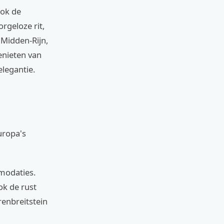
ook de
rgeloze rit,
 Midden-Rijn,
enieten van
elegantie.
uropa's
mmodaties.
ok de rust
renbreitstein