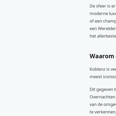
De sfeer is e
moderne luxe
of een champ
een Werelderf
het allerbest
Waarom o
Koblenz is ve
meest iconis
Dit gegeven b
Overnachten i
van de omgev
te verkennen,