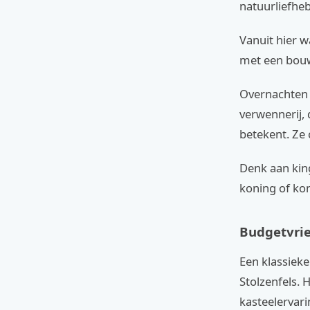
natuurliefhe
Vanuit hier w
met een bouw
Overnachten h
verwennerij, 
betekent. Ze
Denk aan king
koning of kon
Budgetvrie
Een klassieke
Stolzenfels. 
kasteelervari