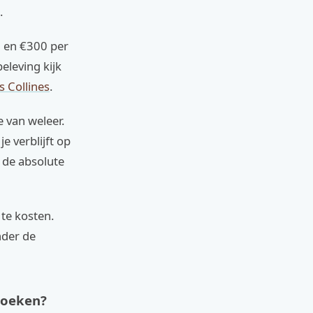
.
0 en €300 per
eleving kijk
s Collines
.
e van weleer.
je verblijft op
n de absolute
 te kosten.
nder de
boeken?