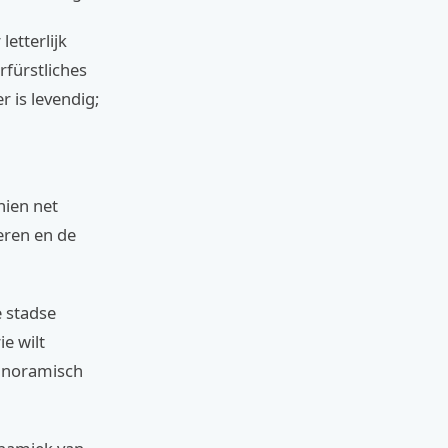
letterlijk
rfürstliches
 is levendig;
hien net
eren en de
e stadse
e wilt
panoramisch