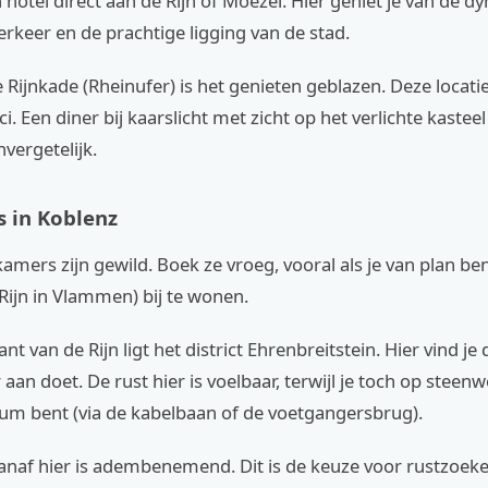
hotel direct aan de Rijn of Moezel. Hier geniet je van de d
rkeer en de prachtige ligging van de stad.
 Rijnkade (Rheinufer) is het genieten geblazen. Deze locatie
i. Een diner bij kaarslicht met zicht op het verlichte kastee
nvergetelijk.
s in Koblenz
kamers zijn gewild. Boek ze vroeg, vooral als je van plan b
Rijn in Vlammen) bij te wonen.
t van de Rijn ligt het district Ehrenbreitstein. Hier vind je 
 aan doet. De rust hier is voelbaar, terwijl je toch op steen
rum bent (via de kabelbaan of de voetgangersbrug).
vanaf hier is adembenemend. Dit is de keuze voor rustzoek