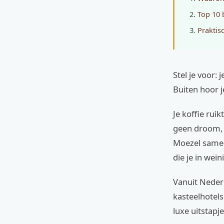
Top 10 
Praktis
Stel je voor: 
Buiten hoor j
Je koffie rui
geen droom, d
Moezel samen
die je in wei
Vanuit Nederl
kasteelhotel
luxe uitstapje