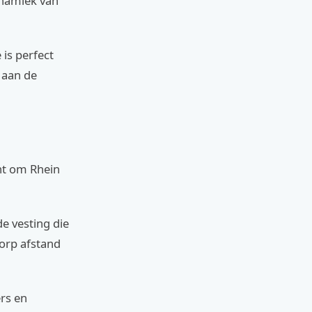
ynamiek van
 is perfect
l aan de
ent om Rhein
de vesting die
worp afstand
ers en