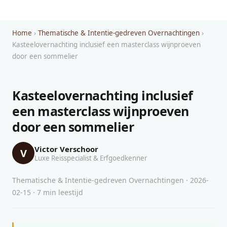
Home
›
Thematische & Intentie-gedreven Overnachtingen
›
Kasteelovernachting inclusief een masterclass wijnproeven
door een sommelier
Kasteelovernachting inclusief
een masterclass wijnproeven
door een sommelier
Victor Verschoor
V
Luxe Reisspecialist & Erfgoedkenner
Thematische & Intentie-gedreven Overnachtingen · 2026-
02-15 · 7 min leestijd