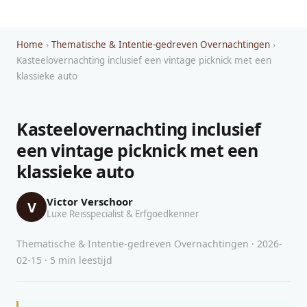
Home
›
Thematische & Intentie-gedreven Overnachtingen
›
Kasteelovernachting inclusief een vintage picknick met een
klassieke auto
Kasteelovernachting inclusief
een vintage picknick met een
klassieke auto
Victor Verschoor
V
Luxe Reisspecialist & Erfgoedkenner
Thematische & Intentie-gedreven Overnachtingen · 2026-
02-15 · 5 min leestijd