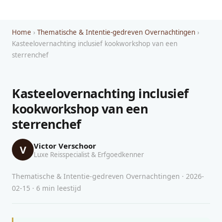
Home
›
Thematische & Intentie-gedreven Overnachtingen
›
Kasteelovernachting inclusief kookworkshop van een
sterrenchef
Kasteelovernachting inclusief
kookworkshop van een
sterrenchef
Victor Verschoor
V
Luxe Reisspecialist & Erfgoedkenner
Thematische & Intentie-gedreven Overnachtingen · 2026-
02-15 · 6 min leestijd