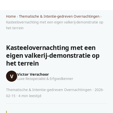
Home
›
Thematische & Intentie-gedreven Overnachtingen
›
Kasteelovernachting met een eigen valkerij-demonstratie op
het terrein
Kasteelovernachting met een
eigen valkerij-demonstratie op
het terrein
Victor Verschoor
V
Luxe Reisspecialist & Erfgoedkenner
Thematische & Intentie-gedreven Overnachtingen · 2026-
02-15 · 4 min leestijd