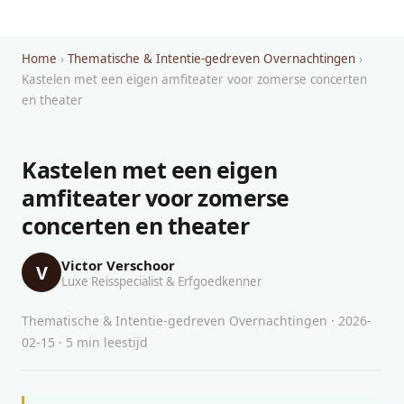
Home
›
Thematische & Intentie-gedreven Overnachtingen
›
Kastelen met een eigen amfiteater voor zomerse concerten
en theater
Kastelen met een eigen
amfiteater voor zomerse
concerten en theater
Victor Verschoor
V
Luxe Reisspecialist & Erfgoedkenner
Thematische & Intentie-gedreven Overnachtingen · 2026-
02-15 · 5 min leestijd