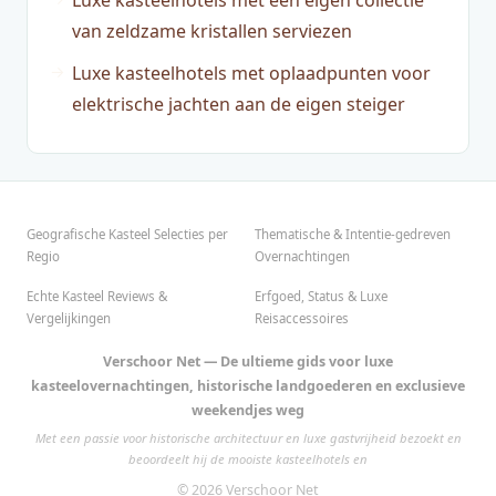
Luxe kasteelhotels met een eigen collectie
van zeldzame kristallen serviezen
Luxe kasteelhotels met oplaadpunten voor
elektrische jachten aan de eigen steiger
Geografische Kasteel Selecties per
Thematische & Intentie-gedreven
Regio
Overnachtingen
Echte Kasteel Reviews &
Erfgoed, Status & Luxe
Vergelijkingen
Reisaccessoires
Verschoor Net — De ultieme gids voor luxe
kasteelovernachtingen, historische landgoederen en exclusieve
weekendjes weg
Met een passie voor historische architectuur en luxe gastvrijheid bezoekt en
beoordeelt hij de mooiste kasteelhotels en
© 2026 Verschoor Net