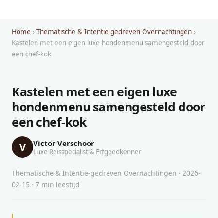
Home
›
Thematische & Intentie-gedreven Overnachtingen
›
Kastelen met een eigen luxe hondenmenu samengesteld door
een chef-kok
Kastelen met een eigen luxe
hondenmenu samengesteld door
een chef-kok
Victor Verschoor
V
Luxe Reisspecialist & Erfgoedkenner
Thematische & Intentie-gedreven Overnachtingen · 2026-
02-15 · 7 min leestijd