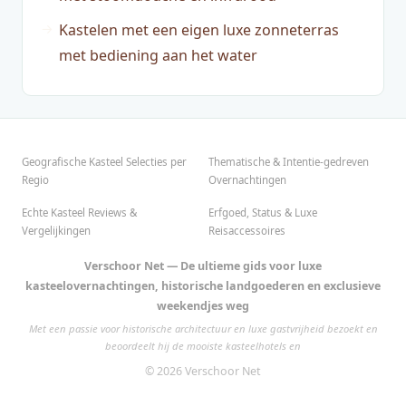
Kastelen met een eigen luxe zonneterras
met bediening aan het water
Geografische Kasteel Selecties per
Thematische & Intentie-gedreven
Regio
Overnachtingen
Echte Kasteel Reviews &
Erfgoed, Status & Luxe
Vergelijkingen
Reisaccessoires
Verschoor Net — De ultieme gids voor luxe
kasteelovernachtingen, historische landgoederen en exclusieve
weekendjes weg
Met een passie voor historische architectuur en luxe gastvrijheid bezoekt en
beoordeelt hij de mooiste kasteelhotels en
© 2026 Verschoor Net