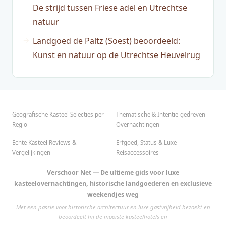
De strijd tussen Friese adel en Utrechtse
natuur
Landgoed de Paltz (Soest) beoordeeld:
Kunst en natuur op de Utrechtse Heuvelrug
Geografische Kasteel Selecties per
Thematische & Intentie-gedreven
Regio
Overnachtingen
Echte Kasteel Reviews &
Erfgoed, Status & Luxe
Vergelijkingen
Reisaccessoires
Verschoor Net — De ultieme gids voor luxe
kasteelovernachtingen, historische landgoederen en exclusieve
weekendjes weg
Met een passie voor historische architectuur en luxe gastvrijheid bezoekt en
beoordeelt hij de mooiste kasteelhotels en