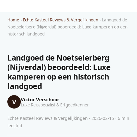
Home
›
Echte Kasteel Reviews & Vergelijkingen
› Landgoed de
Noetselerberg (Nijverdal) beoordeeld: Luxe kamperen op een
historisch landgoed
Landgoed de Noetselerberg
(Nijverdal) beoordeeld: Luxe
kamperen op een historisch
landgoed
Victor Verschoor
V
Luxe Reisspecialist & Erfgoedkenner
Echte Kasteel Reviews & Vergelijkingen · 2026-02-15 · 6 min
leestijd