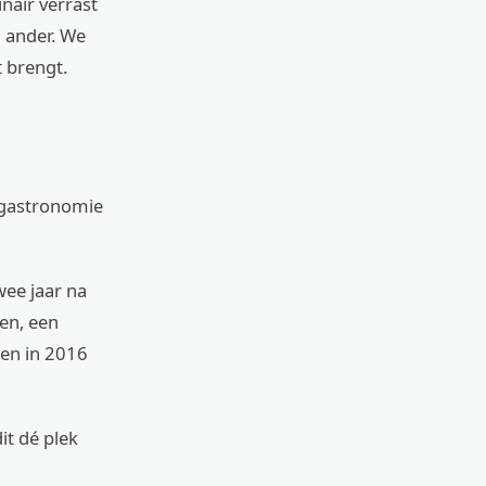
nair verrast
n ander. We
t brengt.
e gastronomie
wee jaar na
len, een
ten in 2016
it dé plek