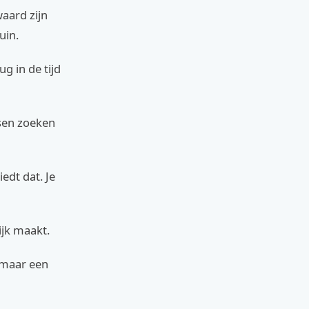
aard zijn
uin.
ug in de tijd
nsen zoeken
iedt dat. Je
ijk maakt.
zomaar een