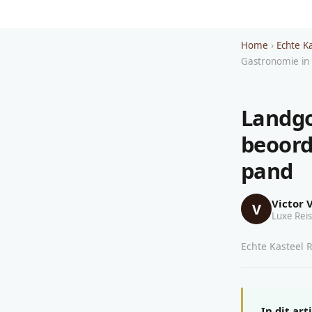
Home
›
Echte K
Gastronomie in 
Landgo
beoord
pand
Victor 
V
Luxe Reis
Echte Kasteel R
In dit art