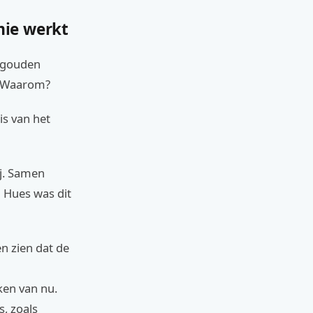
mie werkt
n gouden
t. Waarom?
s van het
j. Samen
n Hues was dit
en zien dat de
ken van nu.
s, zoals