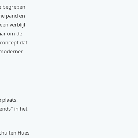
ke begrepen
che pand en
en verblijf
maar om de
 concept dat
n moderner
 plaats.
ends" in het
Schulten Hues