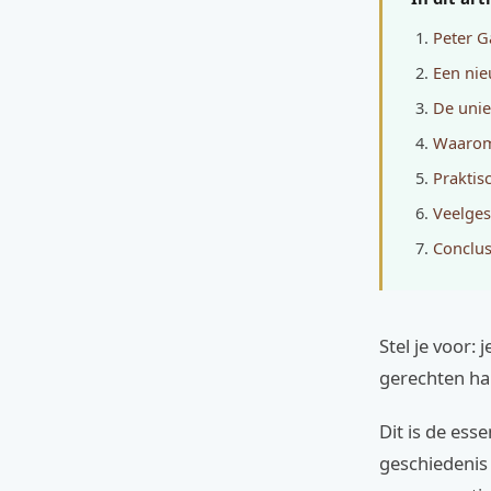
Peter Ga
Een nie
De unie
Waarom 
Praktis
Veelges
Conclus
Stel je voor:
gerechten han
Dit is de es
geschiedenis