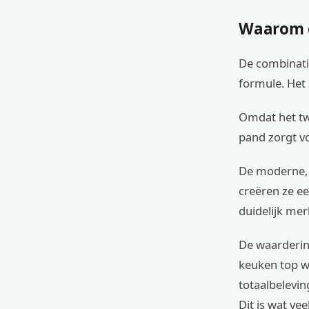
Waarom d
De combinati
formule. Het 
Omdat het tw
pand zorgt v
De moderne, 
creëren ze ee
duidelijk mer
De waardering
keuken top wa
totaalbelevin
Dit is wat ve