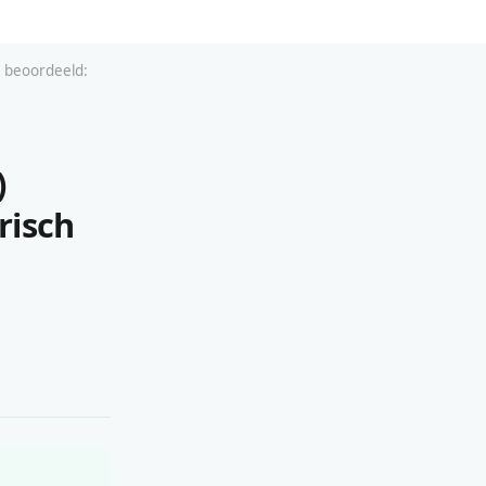
 beoordeeld:
)
risch