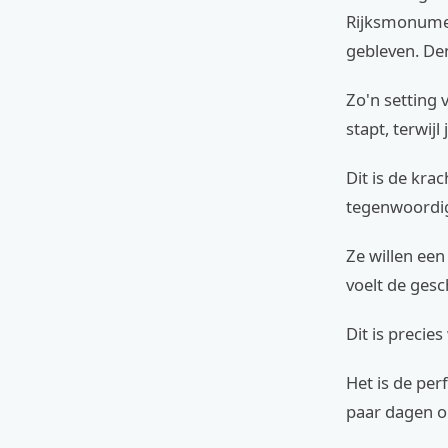
Rijksmonumen
gebleven. Den
Zo'n setting v
stapt, terwij
Dit is de kra
tegenwoordig
Ze willen een 
voelt de gesc
Dit is precie
Het is de per
paar dagen o