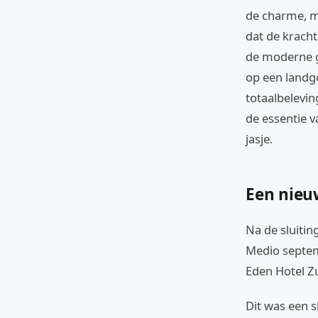
de charme, m
dat de kracht
de moderne ga
op een landg
totaalbelevi
de essentie 
jasje.
Een nieu
Na de sluitin
Medio septem
Eden Hotel Z
Dit was een s