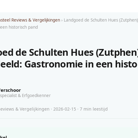
asteel Reviews & Vergelijkingen
› Landgoed de Schulten Hues (Zutphen)
een historisch pand
ed de Schulten Hues (Zutphen
eeld: Gastronomie in een histo
Verschoor
specialist & Erfgoedkenner
eviews & Vergelijkingen · 2026-02-15 · 7 min leestijd
ikel