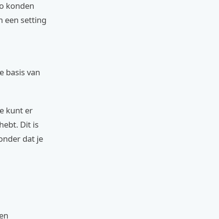
Zo konden
 een setting
de basis van
e kunt er
ebt. Dit is
onder dat je
een