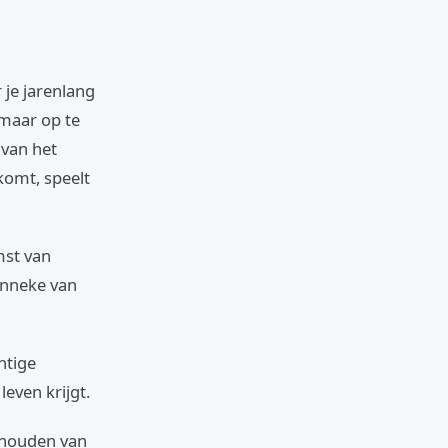
 je jarenlang
omaar op te
 van het
komt, speelt
mst van
anneke van
htige
leven krijgt.
ehouden van