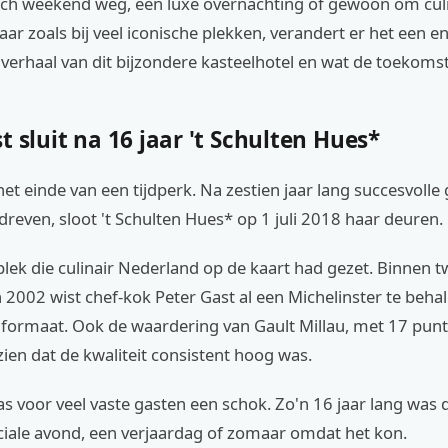
ch weekend weg, een luxe overnachting of gewoon om culi
ar zoals bij veel iconische plekken, verandert er het een e
 verhaal van dit bijzondere kasteelhotel en wat de toekoms
t sluit na 16 jaar 't Schulten Hues*
 het einde van een tijdperk. Na zestien jaar lang succesvoll
reven, sloot 't Schulten Hues* op 1 juli 2018 haar deuren.
lek die culinair Nederland op de kaart had gezet. Binnen t
 2002 wist chef-kok Peter Gast al een Michelinster te beha
n formaat. Ook de waardering van Gault Millau, met 17 pun
 zien dat de kwaliteit consistent hoog was.
as voor veel vaste gasten een schok. Zo'n 16 jaar lang was d
ciale avond, een verjaardag of zomaar omdat het kon.