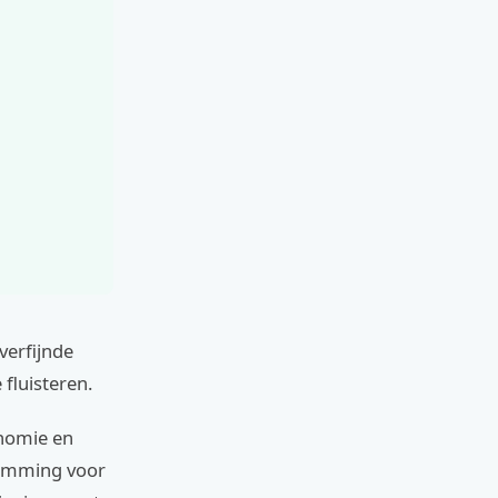
verfijnde
fluisteren.
onomie en
stemming voor