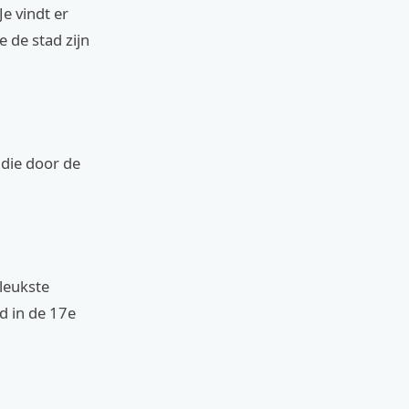
e vindt er
de stad zijn
 die door de
 leukste
d in de 17e