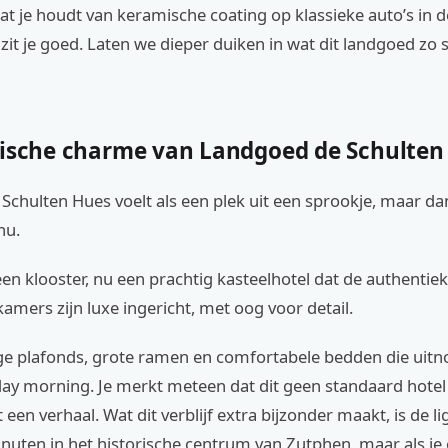
 je houdt van keramische coating op klassieke auto’s in d
r zit je goed. Laten we dieper duiken in wat dit landgoed zo 
rische charme van Landgoed de Schulten
chulten Hues voelt als een plek uit een sprookje, maar da
nu.
een klooster, nu een prachtig kasteelhotel dat de authentiek
kamers zijn luxe ingericht, met oog voor detail.
e plafonds, grote ramen en comfortabele bedden die uitn
ay morning. Je merkt meteen dat dit geen standaard hotel i
 een verhaal. Wat dit verblijf extra bijzonder maakt, is de li
inuten in het historische centrum van Zutphen, maar als je 