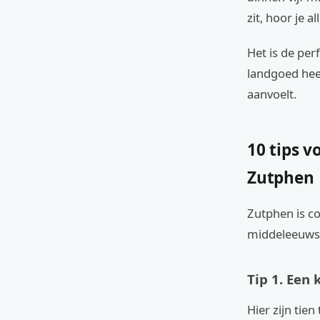
zit, hoor je 
Het is de per
landgoed heef
aanvoelt.
10 tips v
Zutphen
Zutphen is co
middeleeuwse
Tip 1. Een
Hier zijn tien