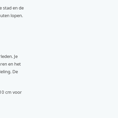
e stad en de
nuten lopen.
leden. Je
uren en het
deling. De
×10 cm voor