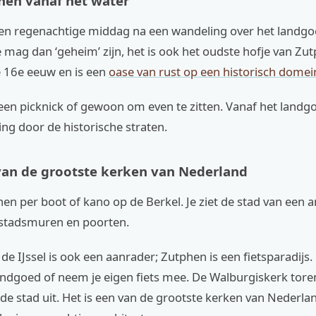
phen vanaf het water
een regenachtige middag na een wandeling over het landgo
 mag dan ‘geheim’ zijn, het is ook het oudste hofje van Zu
e 16e eeuw en is een
oase van rust op een historisch domei
een picknick of gewoon om even te zitten. Vanaf het landgo
ng door de historische straten.
 van de grootste kerken van Nederland
n per boot of kano op de Berkel. Je ziet de stad van een a
 stadsmuren en poorten.
 de IJssel is ook een aanrader; Zutphen is een fietsparadijs
 landgoed of neem je eigen fiets mee. De Walburgiskerk tor
e stad uit. Het is een van de grootste kerken van Nederla