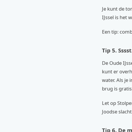
Je kunt de to
IJssel is het
Een tip: com
Tip 5. Ssss
De Oude IJsse
kunt er overh
water. Als je 
brug is grati
Let op Stolpe
Joodse slach
Tip 6. De 