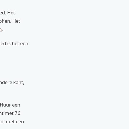
ed. Het
tphen. Het
n
.
ed is het een
ndere kant,
. Huur een
ent met 76
nd, met een