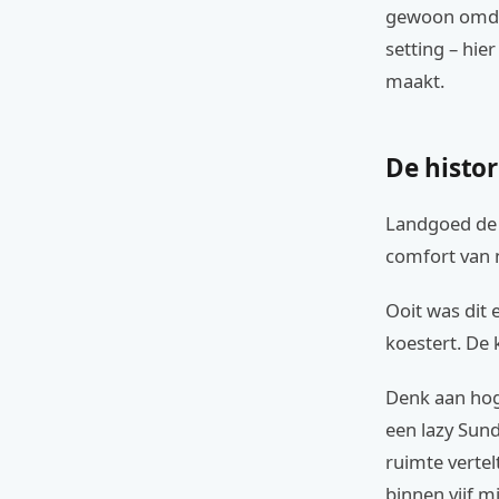
gewoon omdat
setting – hie
maakt.
De histo
Landgoed de S
comfort van 
Ooit was dit 
koestert. De 
Denk aan hog
een lazy Sund
ruimte vertelt
binnen vijf m