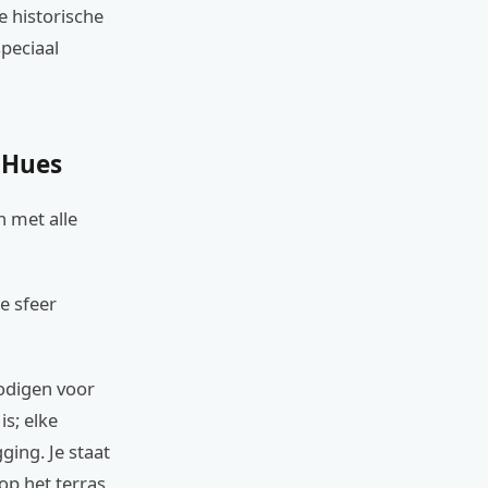
e historische
speciaal
 Hues
n met alle
e sfeer
odigen voor
s; elke
gging. Je staat
op het terras