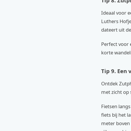
Tip 8. Zut
Ideaal voor 
Luthers Hofje
dateert uit d
Perfect voor 
korte wandeli
Tip 9. Een
Ontdek Zutphe
met zicht op
Fietsen langs
fiets bij het
meter boven d