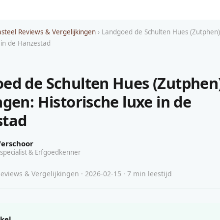
asteel Reviews & Vergelijkingen
› Landgoed de Schulten Hues (Zutphen)
e in de Hanzestad
ed de Schulten Hues (Zutphen
gen: Historische luxe in de
stad
Verschoor
specialist & Erfgoedkenner
eviews & Vergelijkingen · 2026-02-15 · 7 min leestijd
ikel