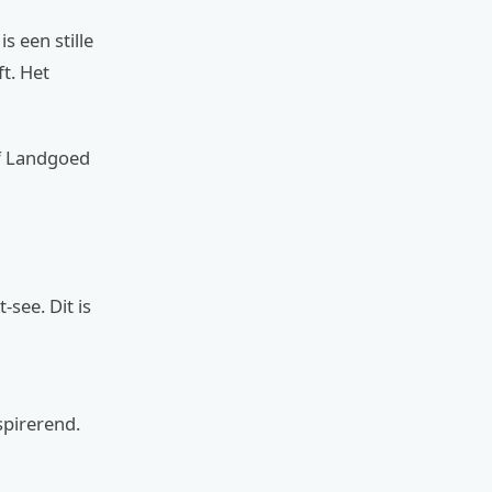
s een stille
t. Het
af Landgoed
see. Dit is
nspirerend.