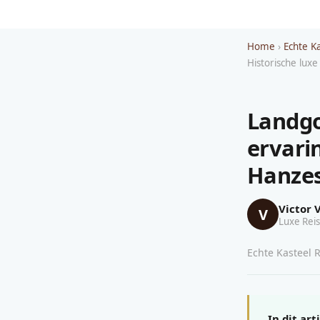
Home
›
Echte K
Historische lux
Landgo
ervarin
Hanze
Victor 
V
Luxe Reis
Echte Kasteel R
In dit art