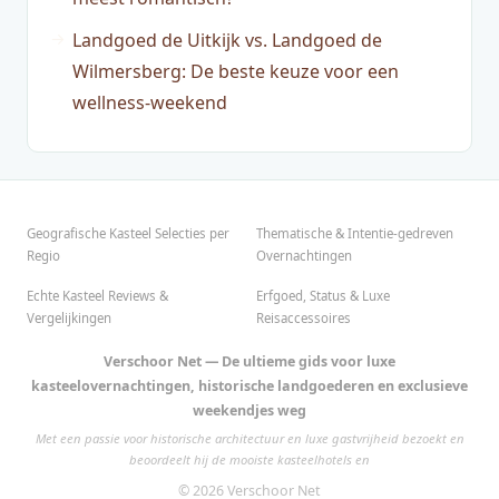
Landgoed de Uitkijk vs. Landgoed de
Wilmersberg: De beste keuze voor een
wellness-weekend
Geografische Kasteel Selecties per
Thematische & Intentie-gedreven
Regio
Overnachtingen
Echte Kasteel Reviews &
Erfgoed, Status & Luxe
Vergelijkingen
Reisaccessoires
Verschoor Net — De ultieme gids voor luxe
kasteelovernachtingen, historische landgoederen en exclusieve
weekendjes weg
Met een passie voor historische architectuur en luxe gastvrijheid bezoekt en
beoordeelt hij de mooiste kasteelhotels en
© 2026 Verschoor Net