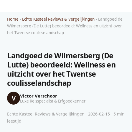
Home
›
Echte Kasteel Reviews & Vergelijkingen
› Landgoed de
Wilmersberg (De Lutte) beoordeeld: Wellness en uitzicht over
het Twentse coulisselandschap
Landgoed de Wilmersberg (De
Lutte) beoordeeld: Wellness en
uitzicht over het Twentse
coulisselandschap
Victor Verschoor
V
Luxe Reisspecialist & Erfgoedkenner
Echte Kasteel Reviews & Vergelijkingen · 2026-02-15 · 5 min
leestijd