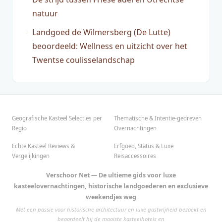
natuur
Landgoed de Wilmersberg (De Lutte)
beoordeeld: Wellness en uitzicht over het
Twentse coulisselandschap
Geografische Kasteel Selecties per
Thematische & Intentie-gedreven
Regio
Overnachtingen
Echte Kasteel Reviews &
Erfgoed, Status & Luxe
Vergelijkingen
Reisaccessoires
Verschoor Net — De ultieme gids voor luxe
kasteelovernachtingen, historische landgoederen en exclusieve
weekendjes weg
Met een passie voor historische architectuur en luxe gastvrijheid bezoekt en
beoordeelt hij de mooiste kasteelhotels en