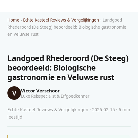
Home
›
Echte Kasteel Reviews & Vergelijkingen
› Landgoed
Rhederoord (De Steeg) beoordeeld: Biologische gastronomie
en Veluwse rust
Landgoed Rhederoord (De Steeg)
beoordeeld: Biologische
gastronomie en Veluwse rust
Victor Verschoor
V
Luxe Reisspecialist & Erfgoedkenner
Echte Kasteel Reviews & Vergelijkingen · 2026-02-15 · 6 min
leestijd