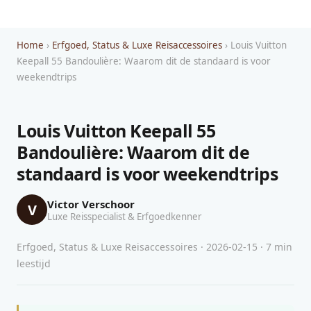
Home
›
Erfgoed, Status & Luxe Reisaccessoires
› Louis Vuitton
Keepall 55 Bandoulière: Waarom dit de standaard is voor
weekendtrips
Louis Vuitton Keepall 55
Bandoulière: Waarom dit de
standaard is voor weekendtrips
Victor Verschoor
V
Luxe Reisspecialist & Erfgoedkenner
Erfgoed, Status & Luxe Reisaccessoires · 2026-02-15 · 7 min
leestijd