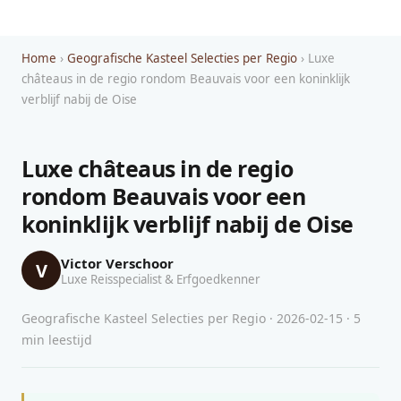
Home
›
Geografische Kasteel Selecties per Regio
› Luxe
châteaus in de regio rondom Beauvais voor een koninklijk
verblijf nabij de Oise
Luxe châteaus in de regio
rondom Beauvais voor een
koninklijk verblijf nabij de Oise
Victor Verschoor
V
Luxe Reisspecialist & Erfgoedkenner
Geografische Kasteel Selecties per Regio · 2026-02-15 · 5
min leestijd