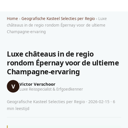
Home
›
Geografische Kasteel Selecties per Regio
› Luxe
châteaus in de regio rondom Épernay voor de ultieme
Champagne-ervaring
Luxe châteaus in de regio
rondom Épernay voor de ultieme
Champagne-ervaring
Victor Verschoor
V
Luxe Reisspecialist & Erfgoedkenner
Geografische Kasteel Selecties per Regio · 2026-02-15 · 6
min leestijd