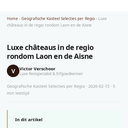
Home
›
Geografische Kasteel Selecties per Regio
› Luxe
châteaus in de regio rondom Laon en de Aisne
Luxe châteaus in de regio
rondom Laon en de Aisne
Victor Verschoor
V
Luxe Reisspecialist & Erfgoedkenner
Geografische Kasteel Selecties per Regio · 2026-02-15 · 5
min leestijd
In dit artikel