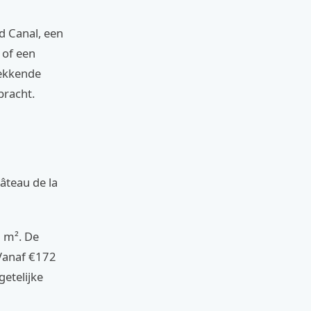
nd Canal, een
 of een
wekkende
bracht.
âteau de la
0 m². De
 Vanaf €172
etelijke