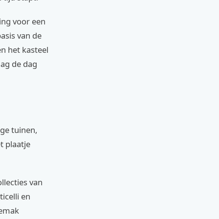
ing voor een
basis van de
en het kasteel
aag de dag
ige tuinen,
 plaatje
llecties van
icelli en
 gemak