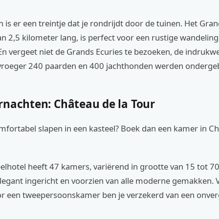
 is er een treintje dat je rondrijdt door de tuinen. Het Gra
an 2,5 kilometer lang, is perfect voor een rustige wandeling
 En vergeet niet de Grands Ecuries te bezoeken, de indruk
 vroeger 240 paarden en 400 jachthonden werden onderge
rnachten: Château de la Tour
omfortabel slapen in een kasteel? Boek dan een kamer in Ch
eelhotel heeft 47 kamers, variërend in grootte van 15 tot 7
elegant ingericht en voorzien van alle moderne gemakken.
or een tweepersoonskamer ben je verzekerd van een onverg