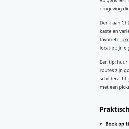
Volgens een l
omgeving die
Denk aan Chât
kastelen var
favoriete
lux
locatie zijn 
Een tip: huur
routes zijn 
schilderachti
met een pick
Praktisch
Boek op ti