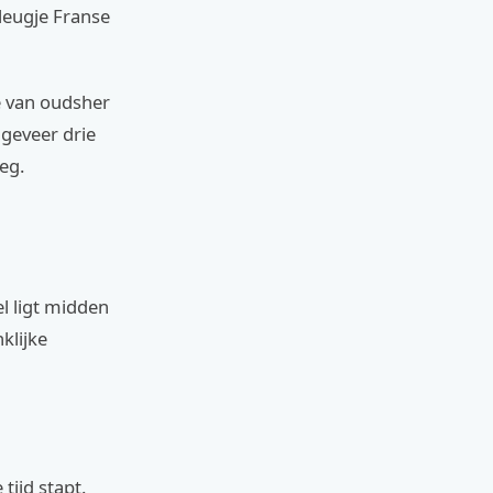
leugje Franse
e van oudsher
ongeveer drie
eg.
l ligt midden
klijke
tijd stapt.