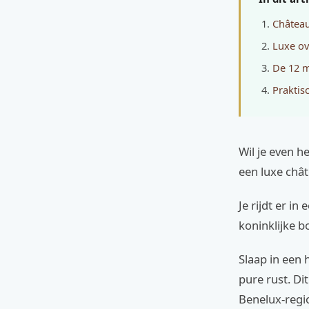
Château 
Luxe ov
De 12 m
Praktis
Wil je even h
een luxe chât
Je rijdt er i
koninklijke b
Slaap in een 
pure rust. Di
Benelux-regio