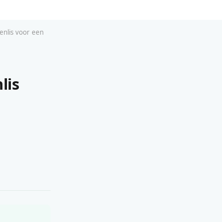
enlis voor een
lis