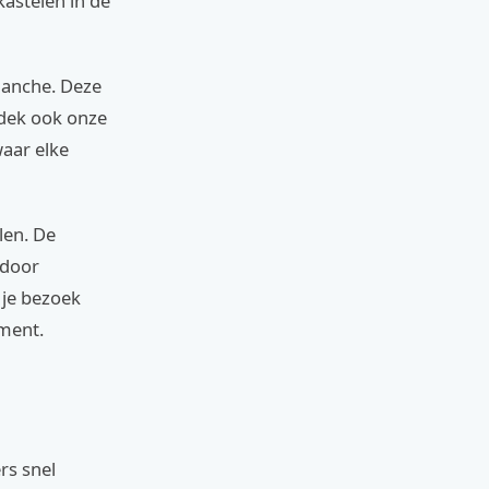
kastelen in de
lanche. Deze
tdek ook onze
waar elke
len. De
 door
 je bezoek
oment.
rs snel