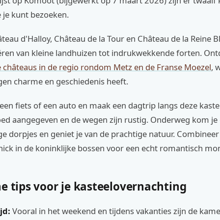
ijst op Komoot (bijgewerkt op 7 maart 2026) zijn er twaalf 
 je kunt bezoeken.
eau d'Halloy, Château de la Tour en Château de la Reine B
iëren van kleine landhuizen tot indrukwekkende forten. On
e châteaus in de regio rondom Metz en de Franse Moezel
, 
eigen charme en geschiedenis heeft.
 een fiets of een auto en maak een dagtrip langs deze kaste
goed aangegeven en de wegen zijn rustig. Onderweg kom je
ge dorpjes en geniet je van de prachtige natuur. Combineer
nick in de koninklijke bossen voor een echt romantisch m
e tips voor je kasteelovernachting
jd:
Vooral in het weekend en tijdens vakanties zijn de kame