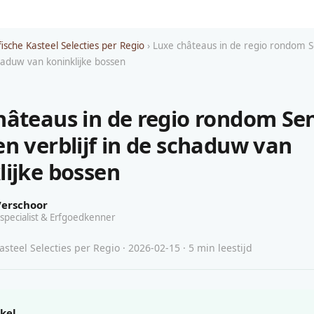
ische Kasteel Selecties per Regio
› Luxe châteaus in de regio rondom S
chaduw van koninklijke bossen
hâteaus in de regio rondom Sen
en verblijf in de schaduw van
lijke bossen
Verschoor
specialist & Erfgoedkenner
steel Selecties per Regio · 2026-02-15 · 5 min leestijd
ikel