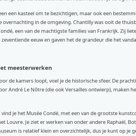
lleen een kasteel om te bezichtigen, maar ook een bestemm
e overnachting in de omgeving. Chantilly was ooit de thuis
ondé, een van de machtigste families van Frankrijk. Zij liet
 zeventiende eeuw en gaven het de grandeur die het vand
et meesterwerken
or de kamers loopt, voel je de historische sfeer. De pracht
r André Le Nôtre (die ook Versailles ontwierp), maken het
l vind je het Musée Condé, met een van de grootste kunstco
het Louvre. Je ziet er werken van onder andere Raphaël, Bott
useum is relatief klein en overzichtelijk, dus je kunt op je