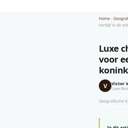
Home
›
Geograf
verblijf in de s
Luxe c
voor e
konink
Victor 
V
Luxe Reis
Geografische Ka
In dit art