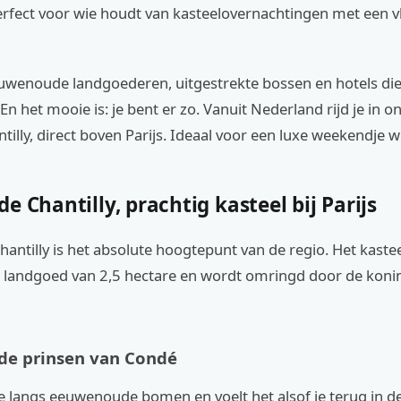
perfect voor wie houdt van kasteelovernachtingen met een v
eeuwenoude landgoederen, uitgestrekte bossen en hotels di
 En het mooie is: je bent er zo. Vanuit Nederland rijd je in 
tilly, direct boven Parijs. Ideaal voor een luxe weekendje w
e Chantilly, prachtig kasteel bij Parijs
antilly is het absolute hoogtepunt van de regio. Het kastee
 landgoed van 2,5 hectare en wordt omringd door de konin
 de prinsen van Condé
e langs eeuwenoude bomen en voelt het alsof je terug in de 