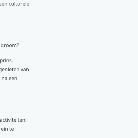
een culturele
slagroom?
prins.
 genieten van
e na een
ctiviteiten.
ein te