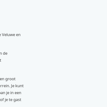
de Veluwe en
n de
t
Een groot
rrein. Je kunt
an je in een
f je te gast