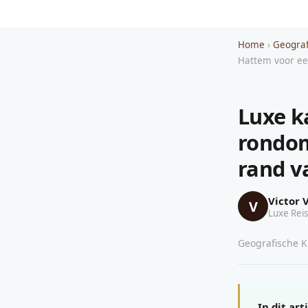
Home
›
Geograf
Hattem voor een
Luxe k
rondom
rand v
Victor 
V
Luxe Reis
Geografische Ka
In dit art