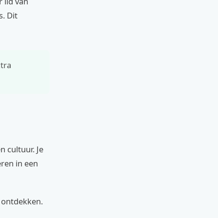
 lid van
. Dit
tra
 cultuur. Je
eren in een
n ontdekken.