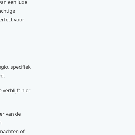
 van een luxe
achtige
erfect voor
gio, specifiek
ed.
verblijft hier
er van de
n
rnachten of