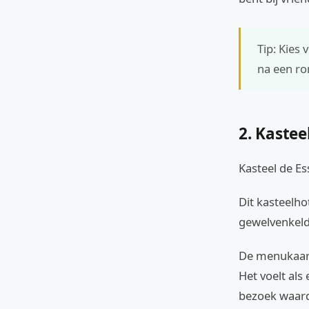
Tip: Kies
na een ro
2. Kastee
Kasteel de Es
Dit kasteelho
gewelvenkeld
De menukaart
Het voelt als
bezoek waard.