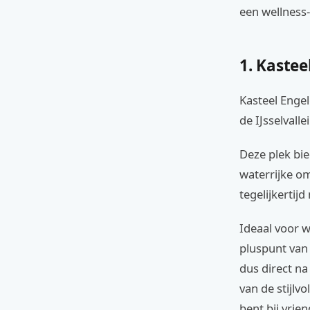
een wellness-
1. Kaste
Kasteel Engel
de IJsselvallei
Deze plek bi
waterrijke om
tegelijkertij
Ideaal voor w
pluspunt van 
dus direct na
van de stijlv
bent bij vrie