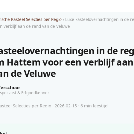
ische Kasteel Selecties per Regio
› Luxe kasteelovernachtingen in de 
 verblijf aan de rand van de Veluwe
asteelovernachtingen in de reg
 Hattem voor een verblijf aan
an de Veluwe
Verschoor
specialist & Erfgoedkenner
steel Selecties per Regio · 2026-02-15 · 6 min leestijd
ikel