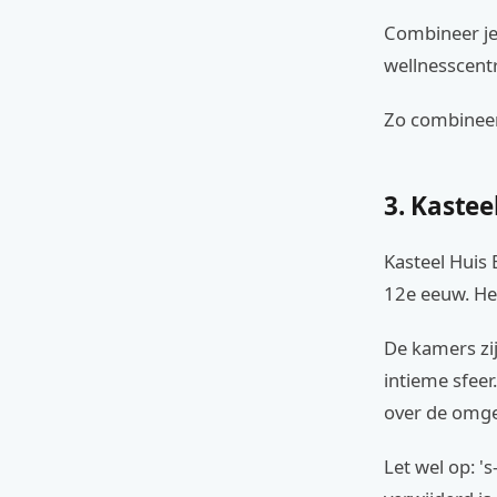
Combineer je
wellnesscentr
Zo combineer
3. Kastee
Kasteel Huis
12e eeuw. Het 
De kamers zij
intieme sfeer
over de omgev
Let wel op: '