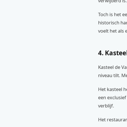
verwijderd is.
Toch is het e
historisch ha
voelt het als
4. Kastee
Kasteel de V
niveau tilt. M
Het kasteel h
een exclusie
verblijf.
Het restauran