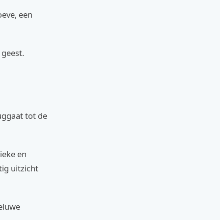
oeve, een
 geest.
uggaat tot de
ieke en
ig uitzicht
Veluwe