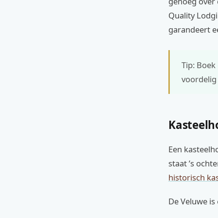
genoeg over d
Quality Lodgi
garandeert ee
Tip: Boek
voordelig 
Kasteelh
Een kasteelho
staat ’s ocht
historisch k
De Veluwe is 