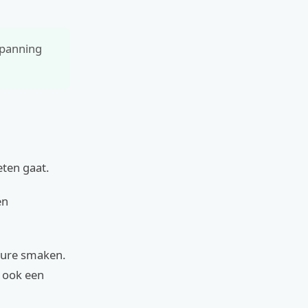
spanning
eten gaat.
en
 pure smaken.
s ook een