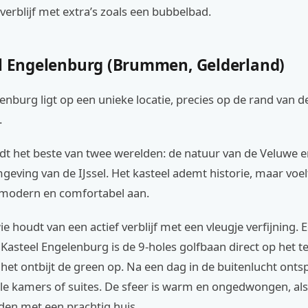
verblijf met extra’s zoals een bubbelbad.
el Engelenburg (Brummen, Gelderland)
enburg ligt op een unieke locatie, precies op de rand van 
.
edt het beste van twee werelden: de natuur van de Veluwe e
geving van de IJssel. Het kasteel ademt historie, maar voel
d modern en comfortabel aan.
ie houdt van een actief verblijf met een vleugje verfijning. 
Kasteel Engelenburg is de 9-holes golfbaan direct op het te
 het ontbijt de green op. Na een dag in de buitenlucht ontsp
olle kamers of suites. De sfeer is warm en ongedwongen, also
nden met een prachtig huis.