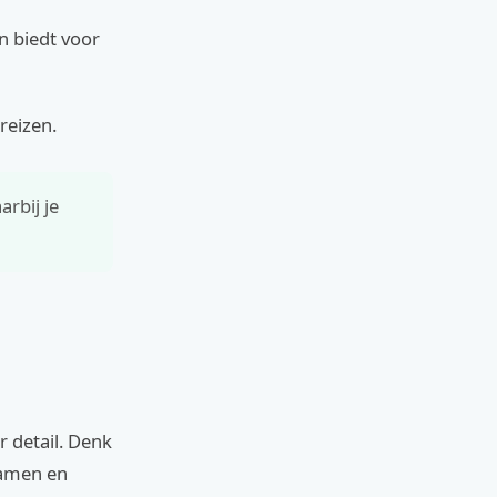
n biedt voor
reizen.
rbij je
r detail. Denk
ramen en