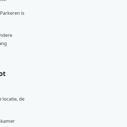
Parkeren is
andere
ang
ot
 locatie, de
nskamer