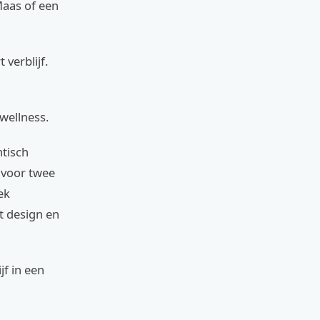
Maas of een
 verblijf.
wellness.
ntisch
 voor twee
ek
t design en
jf in een