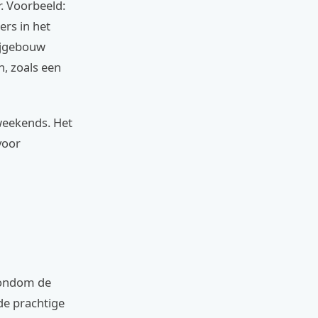
r. Voorbeeld:
rs in het
bijgebouw
n, zoals een
weekends. Het
voor
 rondom de
de prachtige