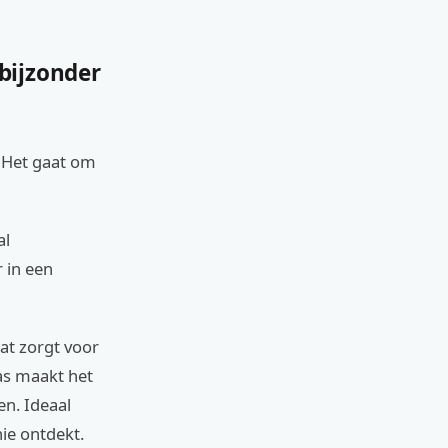
bijzonder
. Het gaat om
al
 in een
at zorgt voor
as maakt het
en. Ideaal
nie ontdekt.