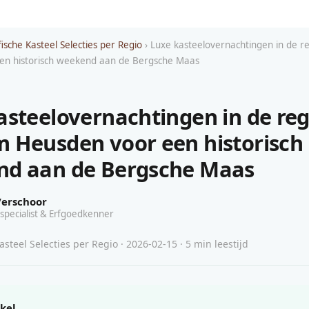
ische Kasteel Selecties per Regio
› Luxe kasteelovernachtingen in de 
en historisch weekend aan de Bergsche Maas
asteelovernachtingen in de reg
 Heusden voor een historisch
d aan de Bergsche Maas
Verschoor
specialist & Erfgoedkenner
steel Selecties per Regio · 2026-02-15 · 5 min leestijd
ikel