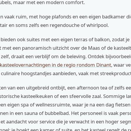
ubels, maar met een modern comfort.
jn vaak ruim, met hoge plafonds en een eigen badkamer die
tair en soms zelfs een regendouche of whirlpool.
 bieden ook suites met een eigen terras of balkon, zodat je
 met een panoramisch uitzicht over de Maas of de kasteelt
zelf, draait een verblijf om de beleving. Ontdek bijvoorbee
kasteelovernachtingen in de regio rondom Dinant
, waar ve
s culinaire hoogstandjes aanbieden, vaak met streekproduc
ten van een uitgebreid ontbijt, een afternoon tea of zelfs 
istorische kasteelkeuken of een sfeervolle zaal. Sommige 
en eigen spa of wellnessruimte, waar je na een dag fietse
en in een sauna of bubbelbad. Het personeel is vaak perso
et aandacht voor service die je verwacht in een hoger seg
mpel: je boekt een kamer of suite, en het kasteel regelt de r