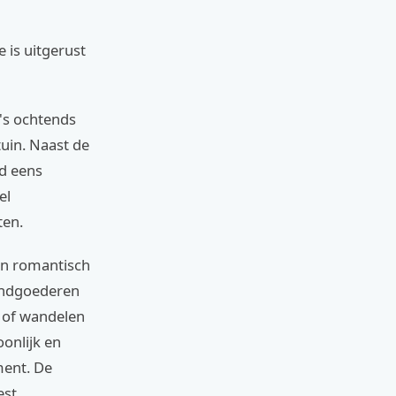
 is uitgerust
 's ochtends
uin. Naast de
ld eens
el
ten.
een romantisch
landgoederen
n of wandelen
onlijk en
ment. De
est.