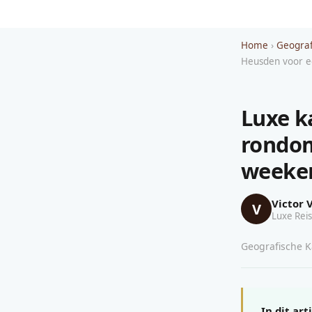
Home
›
Geograf
Heusden voor e
Luxe k
rondom
weeken
Victor 
V
Luxe Reis
Geografische Ka
In dit art