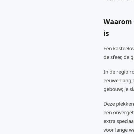
Waarom e
is
Een kasteelo
de sfeer, de g
In de regio 
eeuwenlang de
gebouw; je sl
Deze plekken
een onverget
extra speciaa
voor lange wa