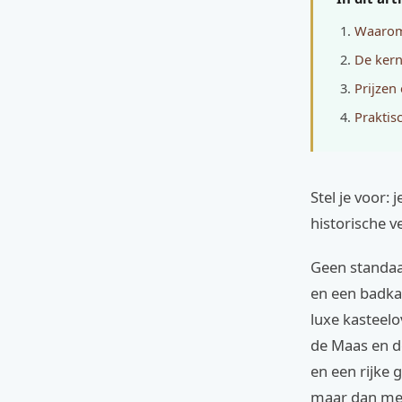
Waarom 
De kern
Prijzen
Praktis
Stel je voor:
historische 
Geen standaa
en een badkam
luxe kasteel
de Maas en de
en een rijke 
maar dan met