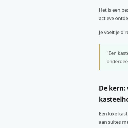
Het is een be
actieve ontd
Je voelt je d
"Een kast
onderdeel
De kern:
kasteelh
Een luxe kast
aan suites m