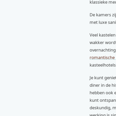
klassieke me
De kamers zi
met luxe sani
Veel kastelen
wakker wordt
overnachting 
romantische 
kasteelhotel
Je kunt genie
diner in de h
hebben ook e
kunt ontspann
deskundig, m
werking is si