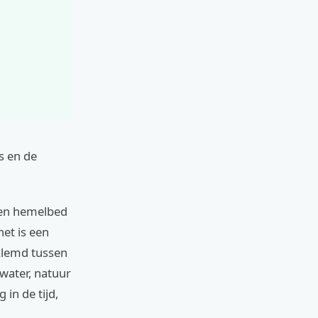
s en de
een hemelbed
et is een
klemd tussen
water, natuur
 in de tijd,