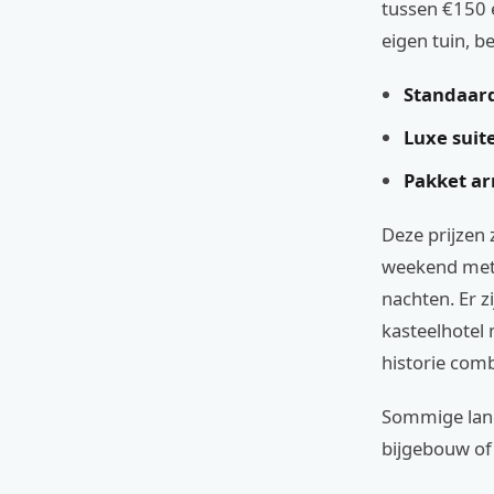
tussen €150 e
eigen tuin, b
Standaar
Luxe suite
Pakket a
Deze prijzen 
weekend met d
nachten. Er z
kasteelhotel 
historie comb
Sommige landg
bijgebouw of