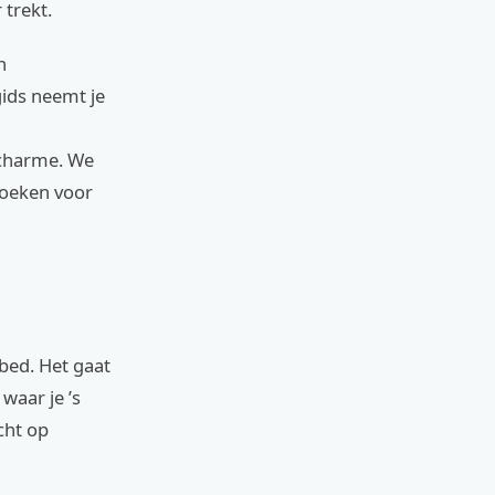
 trekt.
n
ids neemt je
-charme. We
 boeken voor
bed. Het gaat
waar je ’s
cht op