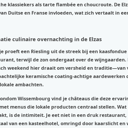
che klassiekers als tarte flambée en choucroute. De Elz
an Duitse en Franse invloeden, wat zich vertaalt in e
atie culinaire overnachting in de Elzas
: je proeft een Riesling uit de streek bij een kaasfondue
urant, terwijl de zon ondergaat over de wijngaarden.
ch weekend hier draait om versheid en traditie—van v
bachtelijke keramische coating-achtige aardewerken d
 lokale ambachten.
 rondom Wissembourg vind je châteaus die deze ervari
met menus die lokale producten centraal stellen. Wat
kt, is de intimiteit. Je eet niet in een druk restaurant
zaal van een kasteelhotel, omringd door kaarslicht en w