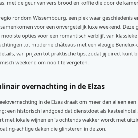
s, met de geur van vers brood en koffie die door de kamer
e regio rondom Wissembourg, een plek waar geschiedenis e
samenkomen voor een onvergetelijk luxe weekend. Deze g
mooiste opties voor een romantisch verblijf, van klassieke
achtingen tot moderne châteaus met een vleugje Benelux
etails, van prijzen tot praktische tips, zodat jij direct kunt
misch weekend om nooit te vergeten.
culinair overnachting in de Elzas
eelovernachting in de Elzas draait om meer dan alleen een 
g: een historisch landgoed dat dienstdoet als kasteelhotel, 
t met lokale wijnen en ’s ochtends wakker wordt met uitzi
ating-achtige daken die glinsteren in de zon.