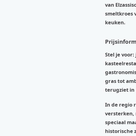
van Elzassis
smeltkroes v
keuken.
Prijsinform
Stel je voor
kasteelresta
gastronomis
gras tot am
terugziet in
In de regio
versterken, 
speciaal maa
historische 