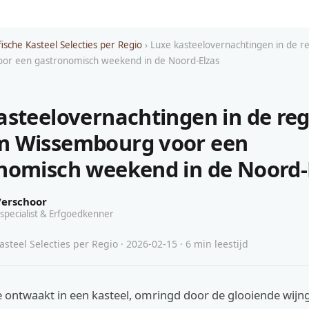
ische Kasteel Selecties per Regio
› Luxe kasteelovernachtingen in de 
or een gastronomisch weekend in de Noord-Elzas
asteelovernachtingen in de reg
m Wissembourg voor een
nomisch weekend in de Noord-
Verschoor
specialist & Erfgoedkenner
steel Selecties per Regio · 2026-02-15 · 6 min leestijd
 je ontwaakt in een kasteel, omringd door de glooiende wij