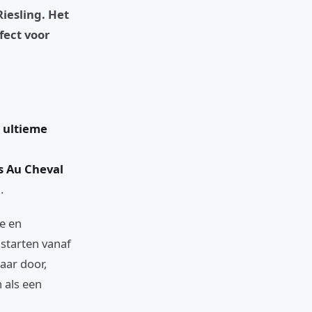
iesling. Het
rfect voor
e ultieme
s Au Cheval
.
ee en
 starten vanaf
aar door,
 als een