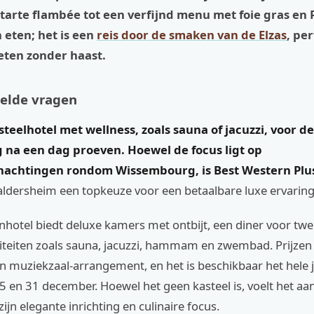
arte flambée tot een verfijnd menu met foie gras en R
n eten; het is een
reis door de smaken van de Elzas
, pe
eten zonder haast.
elde vragen
teelhotel met wellness, zoals sauna of jacuzzi, voor d
 na een dag proeven. Hoewel de focus ligt op
nachtingen rondom Wissembourg, is Best Western Plu
aldersheim een topkeuze voor een betaalbare luxe ervaring
enhotel biedt deluxe kamers met ontbijt, een diner voor tw
liteiten zoals sauna, jacuzzi, hammam en zwembad. Prijzen
 muziekzaal-arrangement, en het is beschikbaar het hele j
5 en 31 december. Hoewel het geen kasteel is, voelt het aan
ijn elegante inrichting en culinaire focus.