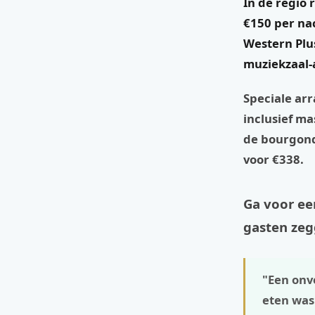
In de regio
€150 per nac
Western Plu
muziekzaal-a
Speciale ar
inclusief m
de bourgondi
voor €338.
Ga voor ee
gasten ze
"Een onv
eten was