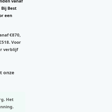
inden vanaf
Bij Best
or een
anaf €870,
€518. Voor
 verblijf
at onze
rg. Het
anning.