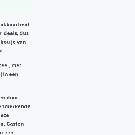
chikbaarheid
r deals, dus
 hou je van
t.
teel, met
j in een
en door
 kenmerkende
deze
en. Gasten
an een