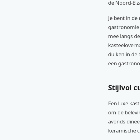
de Noord-Elza
Je bent in d
gastronomie 
mee langs de 
kasteelovern
duiken in de d
een gastrono
Stijlvol 
Een luxe kast
om de belevin
avonds dineer
keramische co