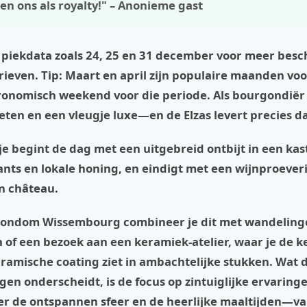
en ons als royalty!" – Anonieme gast
 piekdata zoals 24, 25 en 31 december voor meer bes
rieven. Tip: Maart en april zijn populaire maanden voo
tronomisch weekend voor die periode. Als bourgondiër
eten en een vleugje luxe—en de Elzas levert precies da
: je begint de dag met een uitgebreid ontbijt in een kas
ants en lokale honing, en eindigt met een wijnproeveri
n château.
 rondom Wissembourg combineer je dit met wandeling
 of een bezoek aan een keramiek-atelier, waar je de
eramische coating ziet in ambachtelijke stukken. Wat 
en onderscheidt, is de focus op zintuiglijke ervaring
ver de ontspannen sfeer en de heerlijke maaltijden—v