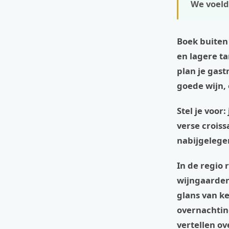
We voeld
Boek buiten
en lagere ta
plan je gas
goede wijn, 
Stel je voor
verse croiss
nabijgelege
In de regio
wijngaarden
glans van k
overnachting
vertellen o