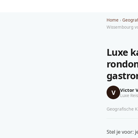
Home
›
Geograf
Wissembourg vo
Luxe k
rondo
gastro
Victor 
V
Luxe Reis
Geografische Ka
Stel je voor: