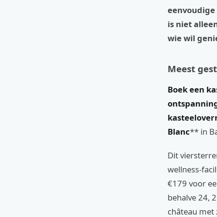
eenvoudige t
is niet allee
wie wil geni
Meest gest
Boek een kas
ontspanning
kasteelover
Blanc
** in B
Dit viersterr
wellness-faci
€179 voor een
behalve 24, 2
château met z