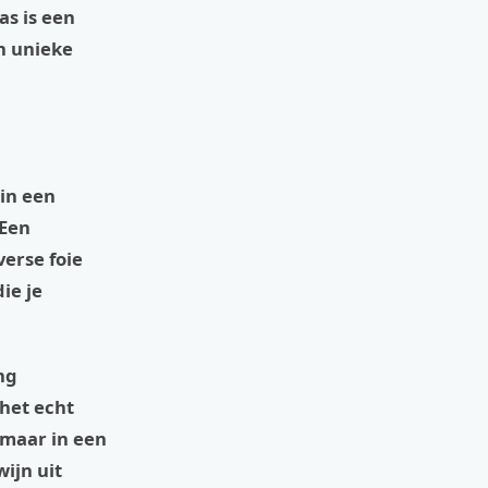
as is een
en unieke
 in een
 Een
erse foie
ie je
ng
 het echt
, maar in een
ijn uit