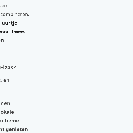
 een
 combineren.
 uurtje
 voor twee.
en
Elzas?
, en
ur en
lokale
 ultieme
unt genieten