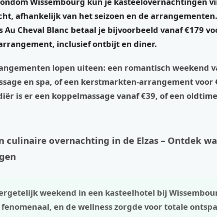
 rondom Wissembourg kun je kasteelovernachtingen v
ht, afhankelijk van het seizoen en de arrangementen. 
s Au Cheval Blanc
betaal je bijvoorbeeld vanaf €179 vo
rrangement, inclusief ontbijt en diner.
rangementen lopen uiteen: een romantisch weekend v
assage en spa, of een kerstmarkten-arrangement voor 
ër is er een koppelmassage vanaf €39, of een oldtimer
n culinaire overnachting in de Elzas – Ontdek w
ggen
ergetelijk weekend in een kasteelhotel bij Wissembou
 fenomenaal, en de wellness zorgde voor totale ontsp