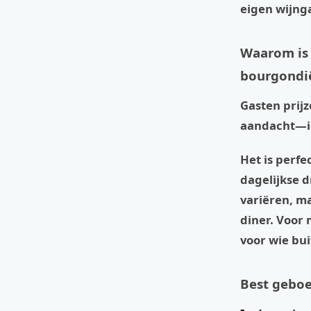
eigen wijng
Waarom is 
bourgondi
Gasten prij
aandacht—iet
Het is perfe
dagelijkse d
variëren, ma
diner. Voor 
voor wie bui
Best geboe