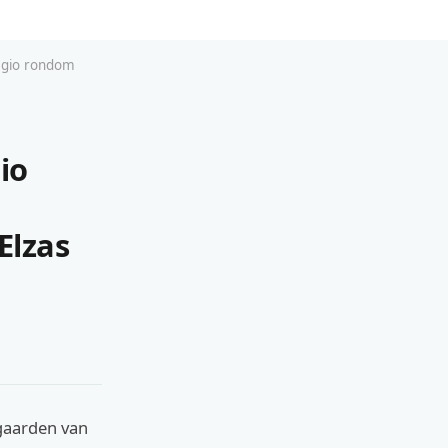
regio rondom
io
Elzas
ngaarden van