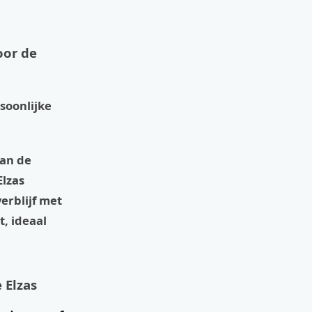
oor de
soonlijke
van de
Elzas
erblijf met
t, ideaal
 Elzas