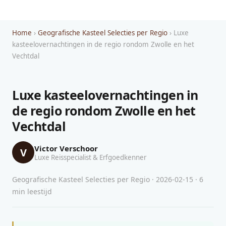
Home
›
Geografische Kasteel Selecties per Regio
› Luxe
kasteelovernachtingen in de regio rondom Zwolle en het
Vechtdal
Luxe kasteelovernachtingen in
de regio rondom Zwolle en het
Vechtdal
Victor Verschoor
V
Luxe Reisspecialist & Erfgoedkenner
Geografische Kasteel Selecties per Regio · 2026-02-15 · 6
min leestijd