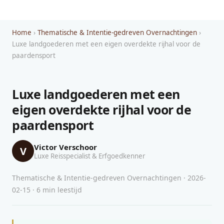
Home
›
Thematische & Intentie-gedreven Overnachtingen
›
Luxe landgoederen met een eigen overdekte rijhal voor de
paardensport
Luxe landgoederen met een
eigen overdekte rijhal voor de
paardensport
Victor Verschoor
V
Luxe Reisspecialist & Erfgoedkenner
Thematische & Intentie-gedreven Overnachtingen · 2026-
02-15 · 6 min leestijd